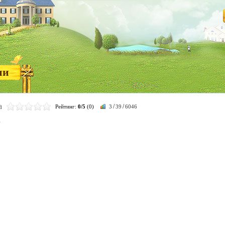
ни
а
/
/
Рейтинг:
0/5
(0)
3
39
6046
в