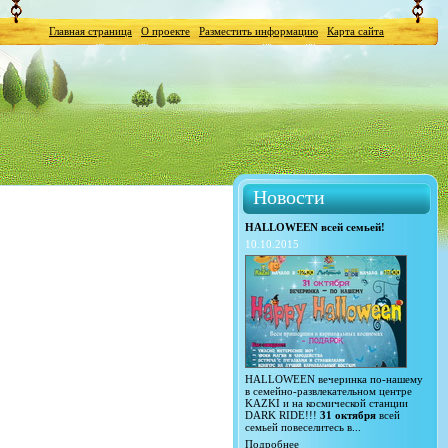
Главная страница
О проекте
Разместить информацию
Карта сайта
Новости
HALLOWEEN всей семьей!
10.10.2015
HALLOWEEN вечеринка по-нашему
в семейно-развлекательном центре
KAZKI и на космической станции
DARK RIDE!!!
31 октября
всей
семьей повеселитесь в...
Подробнее