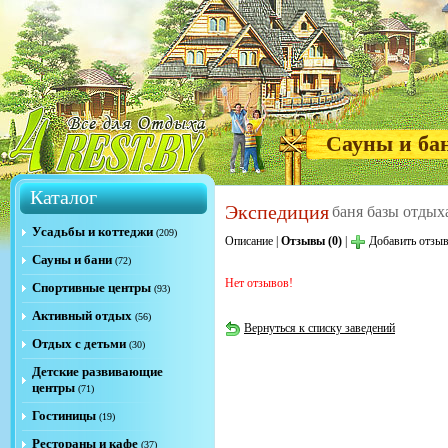
Сауны и ба
Каталог
Экспедиция
баня базы отдых
Усадьбы и коттеджи
(209)
Описание
|
Отзывы (0)
|
Добавить отзы
Сауны и бани
(72)
Нет отзывов!
Спортивные центры
(93)
Активный отдых
(56)
Вернуться к списку заведений
Отдых с детьми
(30)
Детские развивающие
центры
(71)
Гостиницы
(19)
Рестораны и кафе
(37)