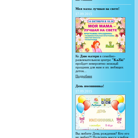
Моя мама лучшая на свете!
17.09.2015
Ко
Дню матери
в семейно-
развлекательном центре
"KaZki"
пройдет невероятно нежный
праздник для мам и их любящих
деток...
Подробнее
День именинника!
17.09.2015
Вы любите День рождения? Кто его
не любит?! Получить массу улыбок,