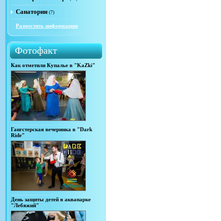
Санатории
(7)
Разместить информацию
Фотофакт
Как отметили Купалье в "KaZki"
Гангстерская вечеринка в "Dark
Ride"
День защиты детей в аквапарке
"Лебяжий"