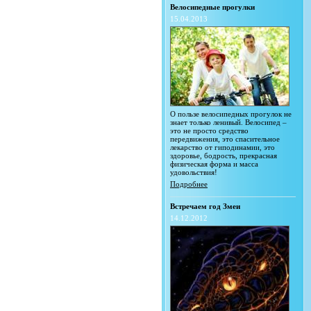
Велосипедные прогулки
15.04.2013
О пользе велосипедных прогулок не
знает только ленивый. Велосипед –
это не просто средство
передвижения, это спасительное
лекарство от гиподинамии, это
здоровье, бодрость, прекрасная
физическая форма и масса
удовольствия!
Подробнее
Встречаем год Змеи
14.12.2012