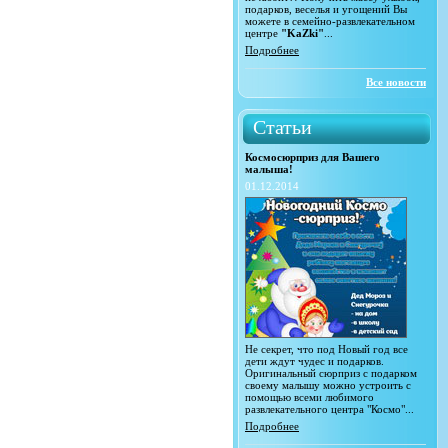
подарков, веселья и угощений Вы
можете в семейно-развлекательном
центре
"KaZki"
...
Подробнее
Все новости
Статьи
Космосюрприз для Вашего
малыша!
01.12.2014
Не секрет, что под Новый год все
дети ждут чудес и подарков.
Оригинальный сюрприз с подарком
своему малышу можно устроить с
помощью всеми любимого
развлекательного центра "Космо"...
Подробнее