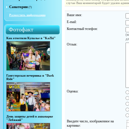
случае Ваш комментарий будет удален адми
Санатории
(7)
Ваше имя:
Разместить информацию
E-mail:
Фотофакт
Контактный телефон:
(к
Как отметили Купалье в "KaZki"
дл
Отзыв:
Гангстерская вечеринка в "Dark
Ride"
Оценка:
День защиты детей в аквапарке
"Лебяжий"
Введите число, изображенное на
картинке: