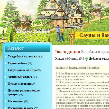
Сауны и ба
Каталог
Экспедиция
баня базы отдых
Усадьбы и коттеджи
(209)
Описание
|
Отзывы (0)
|
Добавить отзы
Сауны и бани
(72)
ПРАВИЛА НАПИСАНИЯ ОТЗЫВОВ:
Спортивные центры
(93)
1. Если Вам понравилось данное место отдых
Активный отдых
благодарны за рекомендации. Поделитесь с
(56)
местах нужно знать всем!
2. Оставляя отзыв о месте отдыха, не забыва
Отдых с детьми
(30)
хорошую компанию, сколько само заведение,
другим отдыхающим более полно составить м
Детские развивающие
3. Отзывы предназначены для пользователей,
центры
нагрубившему Вам или к служащему проката
(71)
дополнительной информацией для других от
4. Не допускайте в своих отзывах нецензур
Гостиницы
(19)
Отзывы с нецензурными выражениями, а такж
5. Если Вы хотите оставить отзыв негативно
Рестораны и кафе
(37)
пожалуйста, свой номер телефона для возм