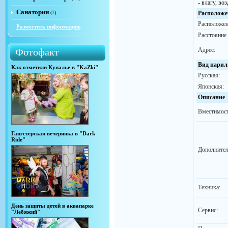
- влагу, во
Санатории
(7)
Расположе
Расположен
Разместить информацию
Расстояние
Фотофакт
Адрес:
Вид парил
Как отметили Купалье в "KaZki"
Русская:
Японская:
Описание
Вместимост
Гангстерская вечеринка в "Dark
Ride"
Дополнител
Техника:
День защиты детей в аквапарке
Сервис:
"Лебяжий"