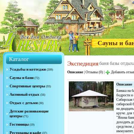
Сауны и ба
Каталог
Экспедиция
баня базы отдых
Усадьбы и коттеджи
(209)
Описание
|
Отзывы (0)
|
Добавить отзы
Сауны и бани
(72)
Описание
Спортивные центры
(93)
Банька на б
Активный отдых
(56)
бодрости и 
Сибирская б
Отдых с детьми
(30)
сибирской б
на двадцать
Детские развивающие
круче. для 
центры
(71)
"Япона бан
доходить д
Гостиницы
(19)
средством д
иммунитет. 
Рестораны и кафе
(37)