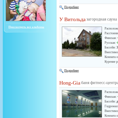
Подробнее
У Витольда
загородная сауна
Просмотреть все альбомы
Располож
Расстоян
Финская:
Русская:
Бассейн:
3
Вместимо
Комната о
Курение р
Подробнее
Hong-Gia
баня фитнесс-центр
Располож
Финская:
Бассейн:
д
Гидромас
Вместимо
Комната о