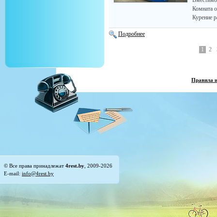
Вместимо
Комната о
Курение р
Подробнее
1
2
Правила 
© Все права принадлежат
4rest.by
, 2009-2026
E-mail:
info@4rest.by