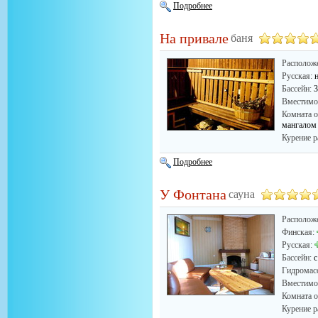
Подробнее
На привале
баня
Располож
Русская:
Бассейн:
3
Вместимо
Комната о
мангалом
Курение р
Подробнее
У Фонтана
сауна
Располож
Финская:
Русская:
Бассейн:
с
Гидромас
Вместимо
Комната о
Курение р