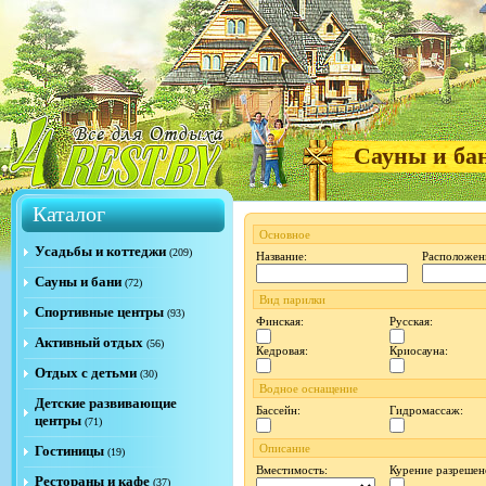
Сауны и ба
Каталог
Основное
Усадьбы и коттеджи
(209)
Название:
Расположен
Сауны и бани
(72)
Вид парилки
Спортивные центры
(93)
Финская:
Русская:
Активный отдых
(56)
Кедровая:
Криосауна:
Отдых с детьми
(30)
Водное оснащение
Детские развивающие
Бассейн:
Гидромассаж:
центры
(71)
Описание
Гостиницы
(19)
Вместимость:
Курение разрешен
Рестораны и кафе
(37)