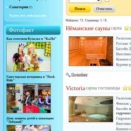
Санатории
(7)
Разместить информацию
Найдено: 72. Страница: 1 / 8.
Нёманские сауны
сауна
Фотофакт
Располож
Как отметили Купалье в "KaZki"
Русская:
Бассейн:
2
Вместимо
Комната о
Курение р
Подробнее
Гангстерская вечеринка в "Dark
Ride"
Victoria
сауна гостиницы
Располож
Финская:
Бассейн:
к
гидромас
День защиты детей в аквапарке
Гидромас
"Лебяжий"
Вместимо
Комната о