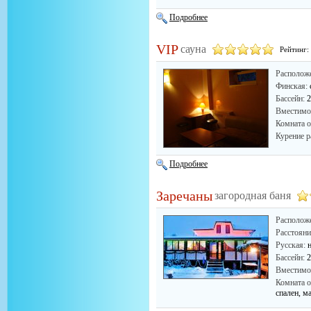
Подробнее
VIP
сауна
Рейтинг:
Располож
Финская:
Бассейн:
Вместимо
Комната о
Курение р
Подробнее
Заречаны
загородная баня
Располож
Расстоян
Русская:
Бассейн:
2
Вместимо
Комната о
спален, м