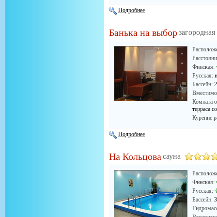
Подробнее
Банька на выбор
загородная
Располож
Расстоян
Финская:
Русская:
Бассейн:
2
Вместимо
Комната о
терраса с
Курение р
Подробнее
На Кольцова
сауна
Располож
Финская:
Русская:
Бассейн:
3
Гидромас