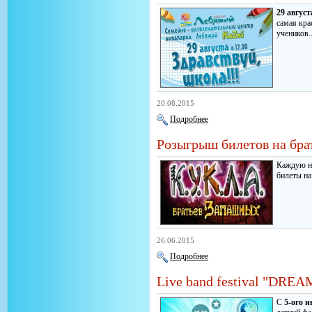
29 август
самая кра
учеников..
20.08.2015
Подробнее
Розыгрыш билетов на бра
Каждую н
билеты на
26.06.2015
Подробнее
Live band festival "DR
С
5-ого 