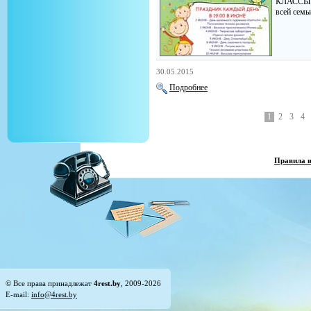
КЛАССЫ! 
всей семь
30.05.2015
Подробнее
1
2
3
4
Правила 
© Все права принадлежат
4rest.by
, 2009-2026
E-mail:
info@4rest.by