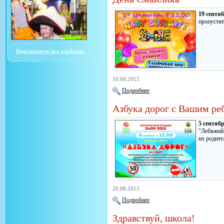
19 сентяб
пропустит
Просмотреть все альбомы
10.09.2015
Подробнее
Азбука дорог с Вашим ре
5 сентяб
"Лебяжий"
их родите
20.08.2015
Подробнее
Здравствуй, школа!