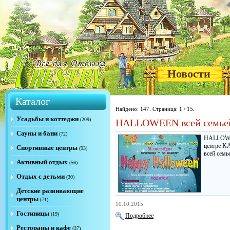
Новости
Каталог
Найдено: 147. Страница: 1 / 15.
Усадьбы и коттеджи
(209)
HALLOWEEN всей семье
Сауны и бани
(72)
HALLOWEE
центре K
Спортивные центры
(93)
всей семье
Активный отдых
(56)
Отдых с детьми
(30)
Детские развивающие
центры
(71)
10.10.2015
Гостиницы
(19)
Подробнее
Рестораны и кафе
(37)