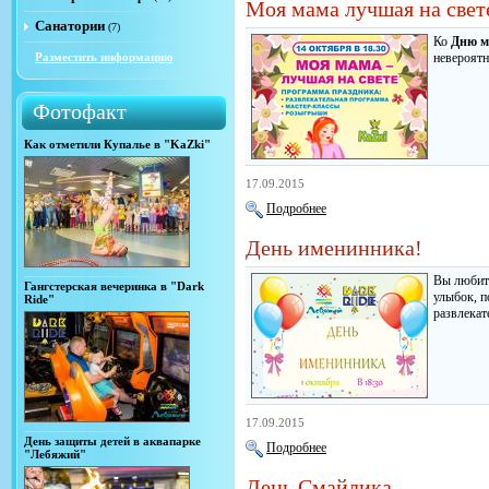
Моя мама лучшая на свет
Санатории
(7)
Ко
Дню м
Разместить информацию
невероятн
Фотофакт
Как отметили Купалье в "KaZki"
17.09.2015
Подробнее
День именинника!
Вы любите
Гангстерская вечеринка в "Dark
улыбок, п
Ride"
развлекат
17.09.2015
День защиты детей в аквапарке
Подробнее
"Лебяжий"
День Смайлика