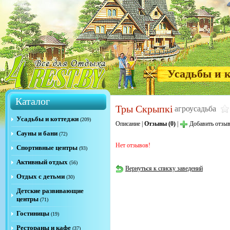
Усадьбы и 
Каталог
Тры Скрыпкі
агроусадьба
Усадьбы и коттеджи
(209)
Описание
|
Отзывы (0)
|
Добавить отзы
Сауны и бани
(72)
Нет отзывов!
Спортивные центры
(93)
Активный отдых
(56)
Вернуться к списку заведений
Отдых с детьми
(30)
Детские развивающие
центры
(71)
Гостиницы
(19)
Рестораны и кафе
(37)