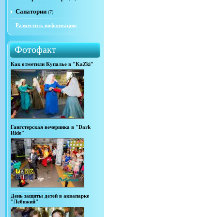
Санатории
(7)
Разместить информацию
Фотофакт
Как отметили Купалье в "KaZki"
Гангстерская вечеринка в "Dark
Ride"
День защиты детей в аквапарке
"Лебяжий"