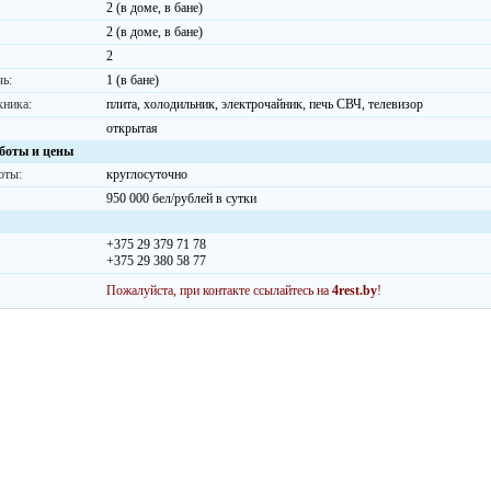
2 (в доме, в бане)
2 (в доме, в бане)
2
чь:
1 (в бане)
хника:
плита, холодильник, электрочайник, печь СВЧ, телевизор
открытая
боты и цены
оты:
круглосуточно
950 000 бел/рублей в сутки
+375 29 379 71 78
+375 29 380 58 77
Пожалуйста, при контакте ссылайтесь на
4rest.by
!