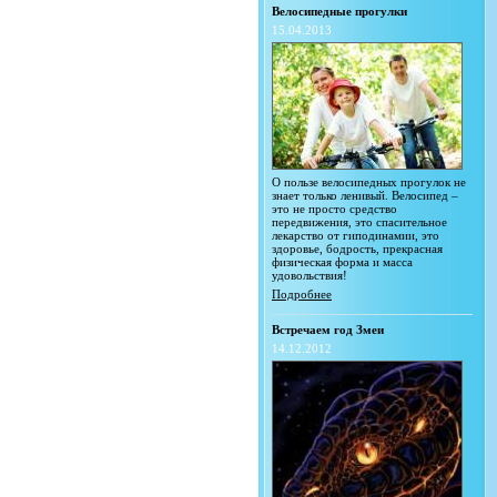
Велосипедные прогулки
15.04.2013
О пользе велосипедных прогулок не
знает только ленивый. Велосипед –
это не просто средство
передвижения, это спасительное
лекарство от гиподинамии, это
здоровье, бодрость, прекрасная
физическая форма и масса
удовольствия!
Подробнее
Встречаем год Змеи
14.12.2012