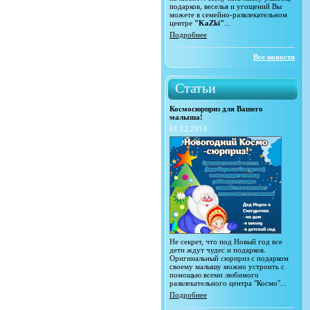
подарков, веселья и угощений Вы
можете в семейно-развлекательном
центре
"KaZki"
...
Подробнее
Все новости
Статьи
Космосюрприз для Вашего
малыша!
01.12.2014
Не секрет, что под Новый год все
дети ждут чудес и подарков.
Оригинальный сюрприз с подарком
своему малышу можно устроить с
помощью всеми любимого
развлекательного центра "Космо"...
Подробнее