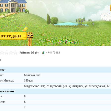
коттеджи
/
/
Рейтинг:
0/5
(0)
4
44
3463
в
ние
ие:
Минская обл.
 от Минска:
140 км
Мядельское напр. Мядельский р-н., д. Лещинск, ул. Молодежная, 12
роживания
ь:
8
ест:
8
2