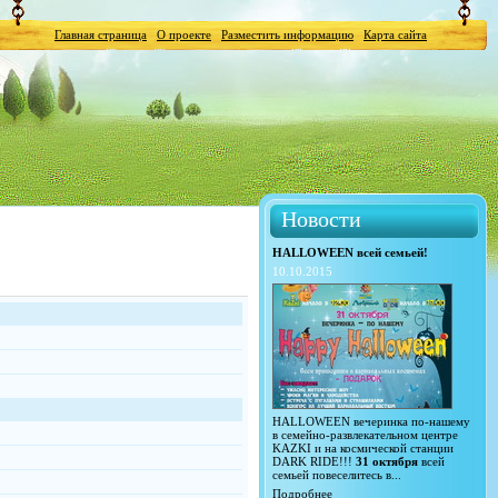
Главная страница
О проекте
Разместить информацию
Карта сайта
Новости
HALLOWEEN всей семьей!
10.10.2015
HALLOWEEN вечеринка по-нашему
в семейно-развлекательном центре
KAZKI и на космической станции
DARK RIDE!!!
31 октября
всей
семьей повеселитесь в...
Подробнее