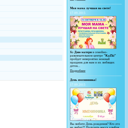
Моя мама лучшая на свете!
17.09.2015
Ко
Дню матери
в семейно-
развлекательном центре
"KaZki"
пройдет невероятно нежный
праздник для мам и их любящих
деток...
Подробнее
День именинника!
17.09.2015
Вы любите День рождения? Кто его
не любит?! Получить массу улыбок,