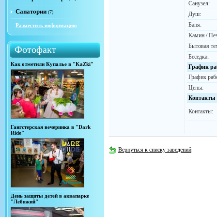
Санузел:
Санатории
(7)
Душ:
Баня:
Разместить информацию
Камин / Пе
Бытовая те
Фотофакт
Беседка:
Как отметили Купалье в "KaZki"
График ра
График раб
Цены:
Контакты
Контакты:
Гангстерская вечеринка в "Dark
Ride"
Вернуться к списку заведений
День защиты детей в аквапарке
"Лебяжий"