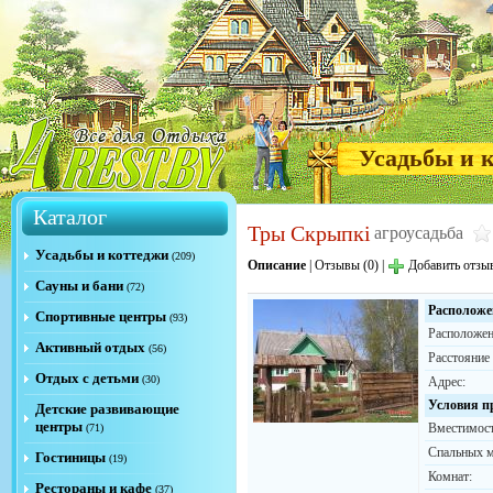
Усадьбы и 
Каталог
Тры Скрыпкі
агроусадьба
Усадьбы и коттеджи
(209)
Описание
|
Отзывы (0)
|
Добавить отзы
Сауны и бани
(72)
Расположе
Спортивные центры
(93)
Расположен
Активный отдых
(56)
Расстояние
Отдых с детьми
(30)
Адрес:
Условия п
Детские развивающие
центры
Вместимост
(71)
Спальных м
Гостиницы
(19)
Комнат:
Рестораны и кафе
(37)