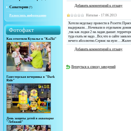
Добавить комментарий к отзыву
Санатории
(7)
Наталья - 17.06.2013
Разместить информацию
Хотели недельку провести в Розетте.Приех
выдержали....Ночевали в отдельном домике
Фотофакт
,так как лодки 2 на ладан дышат..территор
туда ехать не надо...Все,что в сайте заявле
Как отметили Купалье в "KaZki"
нечего абсолютно.Сервис на нуле.....Жалее
Добавить комментарий к отзыву
Вернуться к списку заведений
Гангстерская вечеринка в "Dark
Ride"
День защиты детей в аквапарке
"Лебяжий"