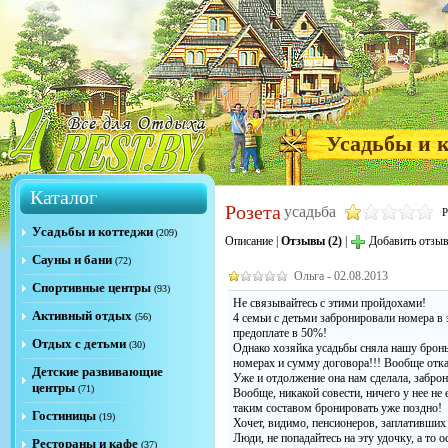
Усадьбы и 
Каталог
Розета
усадьба
Р
Усадьбы и коттеджи
(209)
Описание
|
Отзывы (2)
|
Добавить отзы
Сауны и бани
(72)
Ольга - 02.08.2013
Спортивные центры
(93)
Не связывайтесь с этими пройдохами!
Активный отдых
(56)
4 семьи с детьми забронировали номера в 
предоплате в 50%!
Отдых с детьми
(30)
Однако хозяйка усадьбы сняла нашу брон
номерах и сумму договора!!! Вообще отка
Детские развивающие
Уже и отдолжение она нам сделала, забро
центры
(71)
Вообще, никакой совести, ничего у нее не 
таким составом бронировать уже поздно!
Гостиницы
(19)
Хочет, видимо, пенсионеров, заплативших
Люди, не попадайтесь на эту удочку, а то 
Рестораны и кафе
(37)