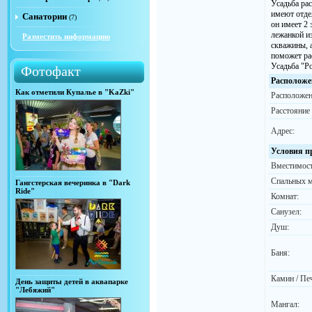
Усадьба рас
имеют отде
Санатории
(7)
он имеет 2 
лежанкой из
Разместить информацию
скважины, а
поможет ра
Усадьба "Ро
Фотофакт
Расположе
Как отметили Купалье в "KaZki"
Расположен
Расстояние
Адрес:
Условия п
Вместимост
Спальных м
Гангстерская вечеринка в "Dark
Ride"
Комнат:
Санузел:
Душ:
Баня:
Камин / Пе
День защиты детей в аквапарке
"Лебяжий"
Мангал: