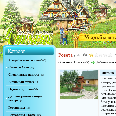
Усадьбы и 
Каталог
Розета
усадьба
Р
Усадьбы и коттеджи
(209)
Описание
|
Отзывы (2)
|
Добавить отзы
Сауны и бани
(72)
Описание
Спортивные центры
(93)
Браславские
Активный отдых
(56)
и озера, ун
приезжают с
Отдых с детьми
(30)
Если Вы хо
первую очер
Детские развивающие
Она находит
центры
(71)
Беларуси, в
находится 
Гостиницы
(19)
достопримеч
от Браслава
Рестораны и кафе
(37)