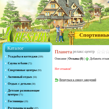
Спортивны
Каталог
Планета
релакс-центр
Усадьбы и коттеджи
(209)
Описание
|
Отзывы (0)
|
Добавить отзы
Сауны и бани
(72)
Нет отзывов!
Спортивные центры
(93)
Активный отдых
(56)
Вернуться к списку заведений
Отдых с детьми
(30)
Детские развивающие
центры
(71)
Гостиницы
(19)
Рестораны и кафе
(37)