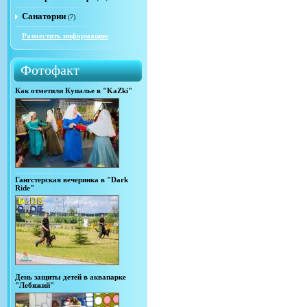
Санатории
(7)
Разместить информацию
Фотофакт
Как отметили Купалье в "KaZki"
Гангстерская вечеринка в "Dark
Ride"
День защиты детей в аквапарке
"Лебяжий"