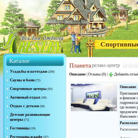
Спортивны
Каталог
Планета
релакс-центр
Усадьбы и коттеджи
(209)
Описание
|
Отзывы (0)
|
Добавить отзы
Сауны и бани
(72)
Описание
Спортивные центры
(93)
Приглашаем
Активный отдых
(56)
и финская с
гидромасса
Отдых с детьми
(30)
где можно 
предлагаем
Детские развивающие
Наполните 
центры
(71)
Расположе
Гостиницы
(19)
Расположен
Рестораны и кафе
(37)