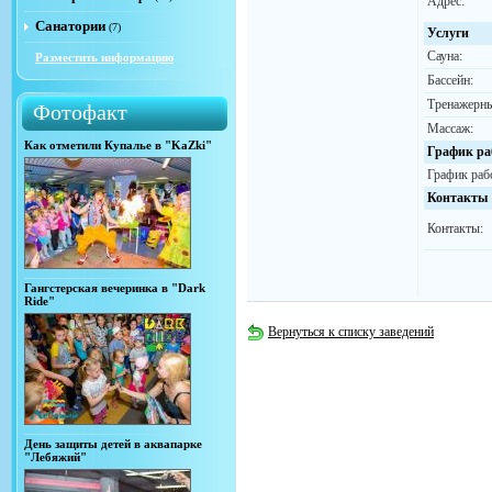
Адрес:
Санатории
(7)
Услуги
Сауна:
Разместить информацию
Бассейн:
Тренажерны
Фотофакт
Массаж:
Как отметили Купалье в "KaZki"
График ра
График раб
Контакты
Контакты:
Гангстерская вечеринка в "Dark
Ride"
Вернуться к списку заведений
День защиты детей в аквапарке
"Лебяжий"