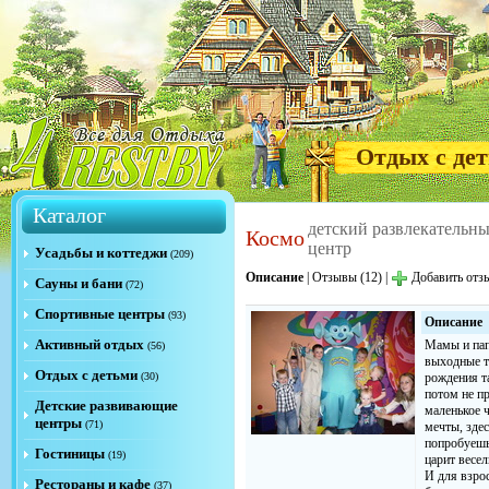
Отдых с де
Каталог
детский развлекательн
Космо
центр
Усадьбы и коттеджи
(209)
Описание
|
Отзывы (12)
|
Добавить отз
Сауны и бани
(72)
Спортивные центры
(93)
Описание
Активный отдых
Мамы и пап
(56)
выходные т
Отдых с детьми
(30)
рождения т
потом не пр
Детские развивающие
маленькое 
центры
(71)
мечты, здес
попробуешь,
Гостиницы
(19)
царит весел
И для взрос
Рестораны и кафе
(37)