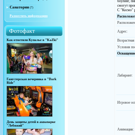
боулинг, пи
смогут про
Санатории
(7)
С "Космо" р
Разместить информацию
Расположе
Расположен
Фотофакт
Адрес:
Как отметили Купалье в "KaZki"
Возрастная
Условия по
Оснащени
Лабиринт:
Гангстерская вечеринка в "Dark
Ride"
Игровое ос
День защиты детей в аквапарке
"Лебяжий"
Анимация: