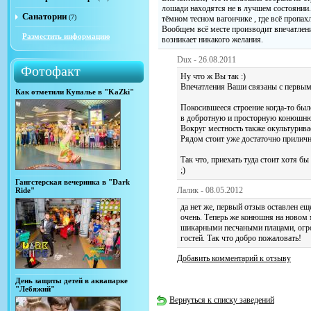
лошади находятся не в лучшем состоянии.
Санатории
(7)
тёмном тесном вагончике , где всё пропа
Вообщем всё месте производит впечатлени
Разместить информацию
возникает никакого желания.
Dux - 26.08.2011
Фотофакт
Ну что ж Вы так :)
Впечатления Ваши связаны с перв
Как отметили Купалье в "KaZki"
Покосившееся строение когда-то был
в добротную и просторную конюшн
Вокруг местность также окультурива
Рядом стоит уже достаточно прилич
Так что, приехать туда стоит хотя бы
;)
Гангстерская вечеринка в "Dark
Лалик - 08.05.2012
Ride"
да нет же, первый отзыв оставлен ещ
очень. Теперь же конюшня на новом 
шикарными песчаными плацами, огр
гостей. Так что добро пожаловать!
Добавить комментарий к отзыву
День защиты детей в аквапарке
"Лебяжий"
Вернуться к списку заведений