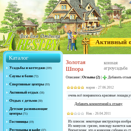
Активный 
Каталог
Золотая
конная
Усадьбы и коттеджи
Шпора
агроусадьба
(209)
Сауны и бани
(72)
Описание
|
Отзывы (2)
|
Добавить отзы
Спортивные центры
(93)
мария - 27.06.2012
Активный отдых
(56)
очень всё понравилось красивые лошади,у
Отдых с детьми
(30)
Добавить комментарий к отзыву
Детские развивающие
центры
Ник - 26.04.2011
(71)
Гостиницы
Из плюсов: некоторые инструктора изобра
(19)
Из минусов: грязно, повсюду валяется како
Рестораны и кафе
Впечатление, что и конюшня собрана из с
(37)