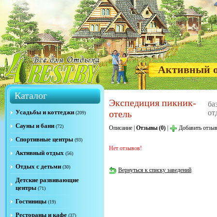
Активный 
Каталог
Экспедиция пикник-
ба
Усадьбы и коттеджи
отель
от
(209)
Сауны и бани
(72)
Описание
|
Отзывы (0)
|
Добавить отзы
Спортивные центры
(93)
Нет отзывов!
Активный отдых
(56)
Отдых с детьми
(30)
Вернуться к списку заведений
Детские развивающие
центры
(71)
Гостиницы
(19)
Рестораны и кафе
(37)