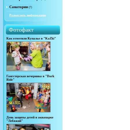
Санатории
(7)
Разместить информацию
Фотофакт
Как отметили Купалье в "KaZki"
Гангстерская вечеринка в "Dark
Ride"
День защиты детей в аквапарке
"Лебяжий"