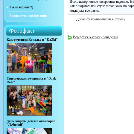
Итог: испорченное настроение надолго. Не 
как в нормальной сауне люкс, коих по гор
Санатории
(7)
когда уже все равно.
Разместить информацию
Добавить комментарий к отзыву
Фотофакт
Вернуться к списку заведений
Как отметили Купалье в "KaZki"
Гангстерская вечеринка в "Dark
Ride"
День защиты детей в аквапарке
"Лебяжий"