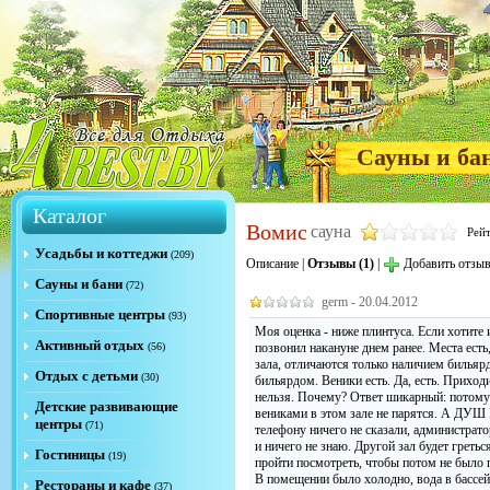
Сауны и ба
Каталог
Вомис
сауна
Рей
Усадьбы и коттеджи
(209)
Описание
|
Отзывы (1)
|
Добавить отзы
Сауны и бани
(72)
germ - 20.04.2012
Спортивные центры
(93)
Моя оценка - ниже плинтуса. Если хотите 
Активный отдых
(56)
позвонил накануне днем ранее. Места есть,
зала, отличаются только наличием бильярд
Отдых с детьми
(30)
бильярдом. Веники есть. Да, есть. Приход
нельзя. Почему? Ответ шикарный: потому 
Детские развивающие
вениками в этом зале не парятся. А ДУШ
центры
(71)
телефону ничего не сказали, администрато
и ничего не знаю. Другой зал будет греть
Гостиницы
(19)
пройти посмотреть, чтобы потом не было п
В помещении было холодно, вода в бассейн
Рестораны и кафе
(37)