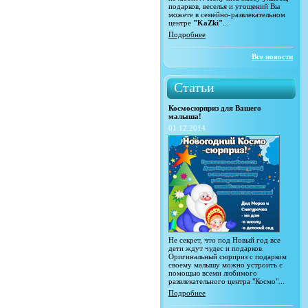
подарков, веселья и угощений Вы
можете в семейно-развлекательном
центре
"KaZki"
...
Подробнее
Все новости
Статьи
Космосюрприз для Вашего
малыша!
01.12.2014
Не секрет, что под Новый год все
дети ждут чудес и подарков.
Оригинальный сюрприз с подарком
своему малышу можно устроить с
помощью всеми любимого
развлекательного центра "Космо"...
Подробнее