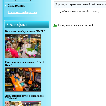
Дорого, но сервис оказанный работниками
Санатории
(7)
Добавить комментарий к отзыву
Разместить информацию
Фотофакт
Вернуться к списку заведений
Как отметили Купалье в "KaZki"
Гангстерская вечеринка в "Dark
Ride"
День защиты детей в аквапарке
"Лебяжий"