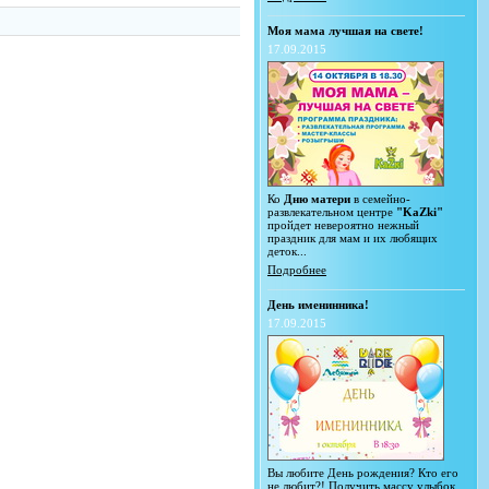
Моя мама лучшая на свете!
17.09.2015
Ко
Дню матери
в семейно-
развлекательном центре
"KaZki"
пройдет невероятно нежный
праздник для мам и их любящих
деток...
Подробнее
День именинника!
17.09.2015
Вы любите День рождения? Кто его
не любит?! Получить массу улыбок,