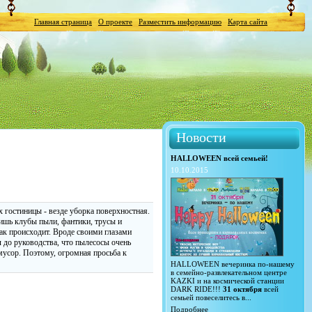
Главная страница
О проекте
Разместить информацию
Карта сайта
Новости
HALLOWEEN всей семьей!
10.10.2015
 гостиницы - везде уборка поверхностная.
дишь клубы пыли, фантики, трусы и
ак происходит. Вроде своими глазами
л до руководства, что пылесосы очень
 мусор. Поэтому, огромная просьба к
HALLOWEEN вечеринка по-нашему
в семейно-развлекательном центре
KAZKI и на космической станции
DARK RIDE!!!
31 октября
всей
семьей повеселитесь в...
Подробнее