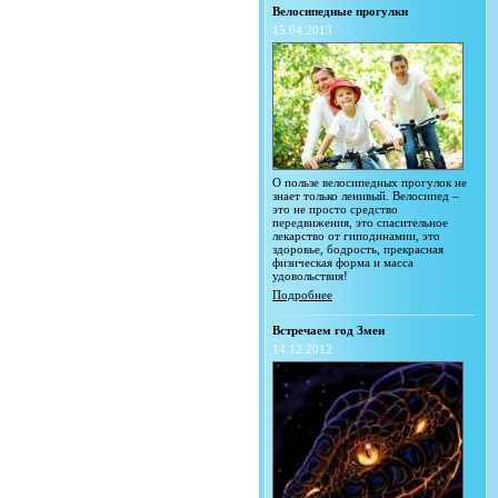
Велосипедные прогулки
15.04.2013
О пользе велосипедных прогулок не
знает только ленивый. Велосипед –
это не просто средство
передвижения, это спасительное
лекарство от гиподинамии, это
здоровье, бодрость, прекрасная
физическая форма и масса
удовольствия!
Подробнее
Встречаем год Змеи
14.12.2012