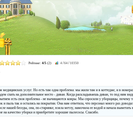
/
/
Рейтинг:
4/5
(2)
4
64
10350
в
 медицинских услуг. Но есть там одна проблема: мы жили там и в коттедже, и в номерах
адем спать на дополнительное место - диван. Когда раскладываешь диван, то под ним ви
рытием есть своя проблема - не вычищаются ковры. Мы спросили у уборщицы, почему т
сок и пыль так и остались на покрытии. Она нам ответила, что персонал много раз доводи
После нашей беседы, она, по-старинке, взяла метлу, намочила ее водой и начала выметать
ие на качество уборки и приобретите хорошие пылесосы. Спасибо.