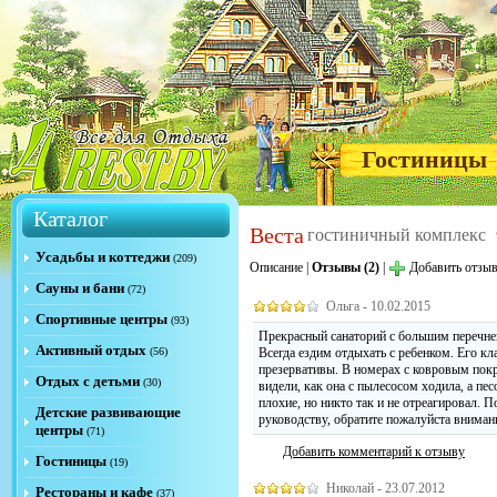
Гостиницы
Каталог
Веста
гостиничный комплекс
Усадьбы и коттеджи
(209)
Описание
|
Отзывы (2)
|
Добавить отзы
Сауны и бани
(72)
Ольга - 10.02.2015
Спортивные центры
(93)
Прекрасный санаторий с большим перечнем
Активный отдых
(56)
Всегда ездим отдыхать с ребенком. Его кл
презервативы. В номерах с ковровым пок
Отдых с детьми
(30)
видели, как она с пылесосом ходила, а пе
плохие, но никто так и не отреагировал. 
Детские развивающие
руководству, обратите пожалуйста вниман
центры
(71)
Добавить комментарий к отзыву
Гостиницы
(19)
Николай - 23.07.2012
Рестораны и кафе
(37)