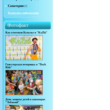
Санатории
(7)
Разместить информацию
Фотофакт
Как отметили Купалье в "KaZki"
Гангстерская вечеринка в "Dark
Ride"
День защиты детей в аквапарке
"Лебяжий"