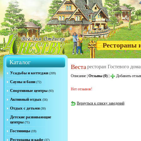
Рестораны 
Каталог
Веста
ресторан Гостевого дома
Усадьбы и коттеджи
(209)
Описание
|
Отзывы (0)
|
Добавить отзы
Сауны и бани
(72)
Нет отзывов!
Спортивные центры
(93)
Активный отдых
(56)
Вернуться к списку заведений
Отдых с детьми
(30)
Детские развивающие
центры
(71)
Гостиницы
(19)
Рестораны и кафе
(37)