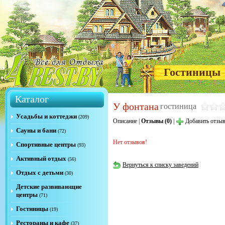
Гостиницы
Каталог
У фонтана
гостиница
Усадьбы и коттеджи
(209)
Описание
|
Отзывы (0)
|
Добавить отзы
Сауны и бани
(72)
Нет отзывов!
Спортивные центры
(93)
Активный отдых
(56)
Вернуться к списку заведений
Отдых с детьми
(30)
Детские развивающие
центры
(71)
Гостиницы
(19)
Рестораны и кафе
(37)