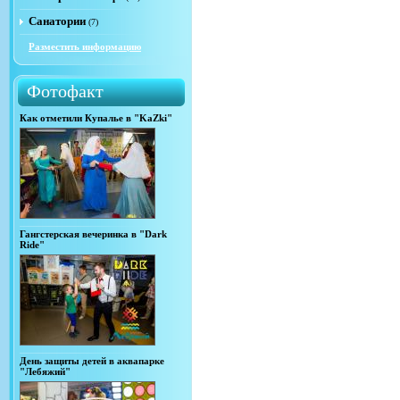
Санатории
(7)
Разместить информацию
Фотофакт
Как отметили Купалье в "KaZki"
Гангстерская вечеринка в "Dark
Ride"
День защиты детей в аквапарке
"Лебяжий"