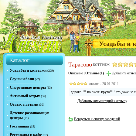
Усадьбы и 
Каталог
Тарасово
коттедж
Усадьбы и коттеджи
(209)
Описание
|
Отзывы (1)
|
Добавить отзы
Сауны и бани
(72)
оксана - 20.01.2011
Спортивные центры
(93)
дорого!!!! но очень круто!!!! это даже не е
Активный отдых
(56)
Добавить комментарий к отзыву
Отдых с детьми
(30)
Детские развивающие
центры
(71)
Вернуться к списку заведений
Гостиницы
(19)
Рестораны и кафе
(37)