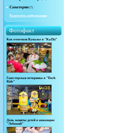
Санатории
(7)
Разместить информацию
Фотофакт
Как отметили Купалье в "KaZki"
Гангстерская вечеринка в "Dark
Ride"
День защиты детей в аквапарке
"Лебяжий"