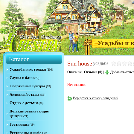
Усадьбы и 
Каталог
Sun house
усадьба
Усадьбы и коттеджи
(209)
Описание
|
Отзывы (0)
|
Добавить отзы
Сауны и бани
(72)
Нет отзывов!
Спортивные центры
(93)
Активный отдых
(56)
Вернуться к списку заведений
Отдых с детьми
(30)
Детские развивающие
центры
(71)
Гостиницы
(19)
Рестораны и кафе
(37)