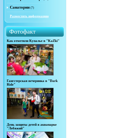
Санатории
(7)
Разместить информацию
Фотофакт
Как отметили Купалье в "KaZki"
Гангстерская вечеринка в "Dark
Ride"
День защиты детей в аквапарке
"Лебяжий"