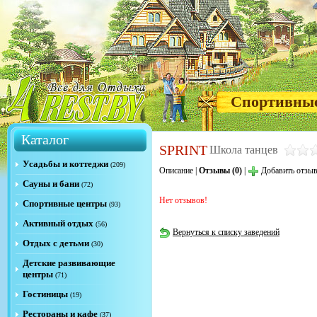
Спортивны
Каталог
SPRINT
Школа танцев
Усадьбы и коттеджи
(209)
Описание
|
Отзывы (0)
|
Добавить отзы
Сауны и бани
(72)
Нет отзывов!
Спортивные центры
(93)
Активный отдых
(56)
Вернуться к списку заведений
Отдых с детьми
(30)
Детские развивающие
центры
(71)
Гостиницы
(19)
Рестораны и кафе
(37)