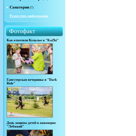
Санатории
(7)
Разместить информацию
Фотофакт
Как отметили Купалье в "KaZki"
Гангстерская вечеринка в "Dark
Ride"
День защиты детей в аквапарке
"Лебяжий"