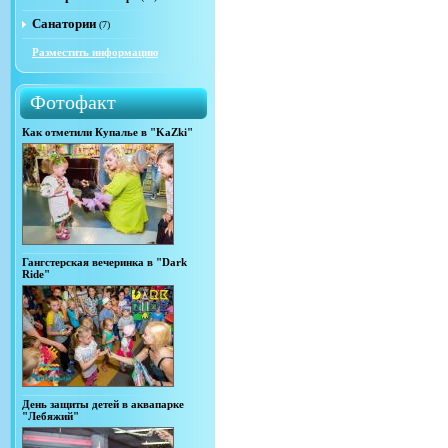
Санатории
(7)
Разместить информацию
Фотофакт
Как отметили Купалье в "KaZki"
Гангстерская вечеринка в "Dark
Ride"
День защиты детей в аквапарке
"Лебяжий"