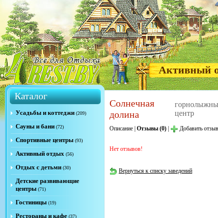
Активный 
Каталог
Солнечная
горнолыжны
Усадьбы и коттеджи
долина
центр
(209)
Сауны и бани
(72)
Описание
|
Отзывы (0)
|
Добавить отзы
Спортивные центры
(93)
Нет отзывов!
Активный отдых
(56)
Отдых с детьми
(30)
Вернуться к списку заведений
Детские развивающие
центры
(71)
Гостиницы
(19)
Рестораны и кафе
(37)