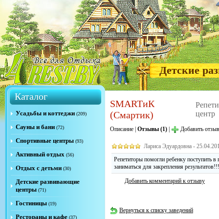
Детские ра
Каталог
SMARTиК
Репети
Усадьбы и коттеджи
(Смартик)
центр
(209)
Сауны и бани
(72)
Описание
|
Отзывы (1)
|
Добавить отзы
Спортивные центры
(93)
Лариса Эдуардовна - 25.04.20
Активный отдых
(56)
Репетиторы помогли ребенку поступить в 
заниматься для закрепления результатов!!
Отдых с детьми
(30)
Добавить комментарий к отзыву
Детские развивающие
центры
(71)
Гостиницы
(19)
Вернуться к списку заведений
Рестораны и кафе
(37)