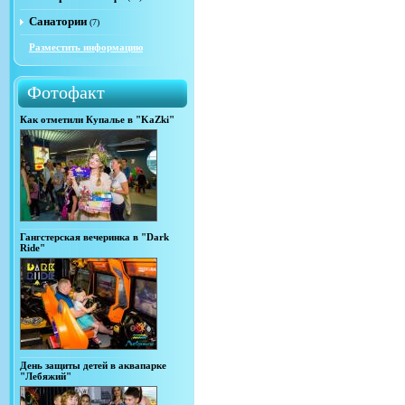
Санатории
(7)
Разместить информацию
Фотофакт
Как отметили Купалье в "KaZki"
Гангстерская вечеринка в "Dark
Ride"
День защиты детей в аквапарке
"Лебяжий"