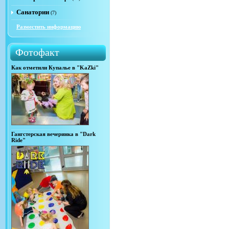
Санатории
(7)
Разместить информацию
Фотофакт
Как отметили Купалье в "KaZki"
Гангстерская вечеринка в "Dark
Ride"