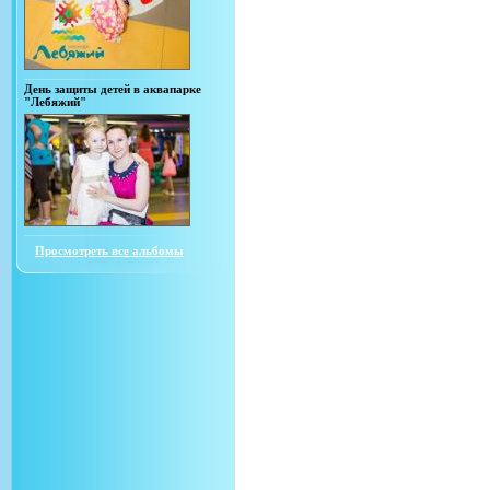
День защиты детей в аквапарке
"Лебяжий"
Просмотреть все альбомы