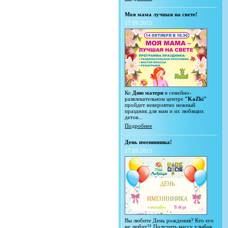
Моя мама лучшая на свете!
17.09.2015
Ко
Дню матери
в семейно-
развлекательном центре
"KaZki"
пройдет невероятно нежный
праздник для мам и их любящих
деток...
Подробнее
День именинника!
17.09.2015
Вы любите День рождения? Кто его
не любит?! Получить массу улыбок,