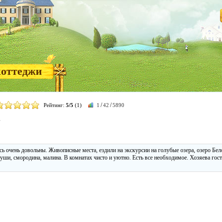
коттеджи
/
/
Рейтинг:
5/5
(1)
1
42
5890
в
сь очень довольны. Живописные места, ездили на экскурсии на голубые озера, озеро Бел
груши, смородина, малина. В комнатах чисто и уютно. Есть все необходимое. Хозяева го