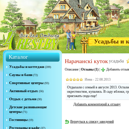
Усадьбы и 
Каталог
Нарачанскi куток
усадьба
Усадьбы и коттеджи
(209)
Описание
|
Отзывы (1)
|
Добавить отзы
Сауны и бани
(72)
Инна - 22.08.2013
Спортивные центры
(93)
Отдыхали с семьей в августе 2013. Остали
Активный отдых
(56)
окрестностям, купались. В саду яблоки, 
приезжать сюда еще!
Отдых с детьми
(30)
Добавить комментарий к отзыву
Детские развивающие
центры
(71)
Гостиницы
(19)
Вернуться к списку заведений
Рестораны и кафе
(37)