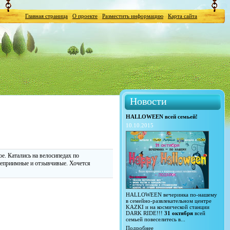
Главная страница
О проекте
Разместить информацию
Карта сайта
Новости
HALLOWEEN всей семьей!
10.10.2015
ое. Катались на велосипедах по
степриимные и отзывчивые. Хочется
HALLOWEEN вечеринка по-нашему
в семейно-развлекательном центре
KAZKI и на космической станции
DARK RIDE!!!
31 октября
всей
семьей повеселитесь в...
Подробнее