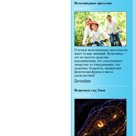
Велосипедные прогулки
15.04.2013
О пользе велосипедных прогулок не
знает только ленивый. Велосипед –
это не просто средство
передвижения, это спасительное
лекарство от гиподинамии, это
здоровье, бодрость, прекрасная
физическая форма и масса
удовольствия!
Подробнее
Встречаем год Змеи
14.12.2012