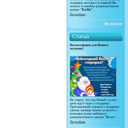
подарков, веселья и угощений Вы
можете в семейно-развлекательном
центре
"KaZki"
...
Подробнее
Все новости
Статьи
Космосюрприз для Вашего
малыша!
01.12.2014
Не секрет, что под Новый год все
дети ждут чудес и подарков.
Оригинальный сюрприз с подарком
своему малышу можно устроить с
помощью всеми любимого
развлекательного центра "Космо"...
Подробнее