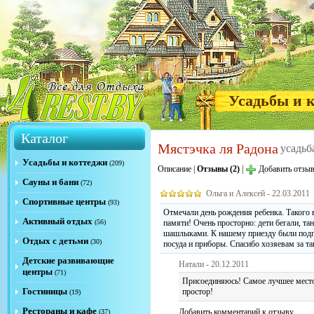
Усадьбы и 
Каталог
Мястэчка ля Радона
усадьб
Усадьбы и коттеджи
(209)
Описание
|
Отзывы (2)
|
Добавить отзы
Сауны и бани
(72)
Ольга и Алексей - 22.03.2011
Спортивные центры
(93)
Отмечали день рождения ребенка. Такого 
Активный отдых
(56)
памяти! Очень просторно: дети бегали, та
шашлыками. К нашему приезду были подго
Отдых с детьми
(30)
посуда и приборы. Спасибо хозяевам за та
Детские развивающие
Натали - 20.12.2011
центры
(71)
Присоединяюсь! Самое лучшее место 
Гостиницы
простор!
(19)
Рестораны и кафе
Добавить комментарий к отзыву
(37)