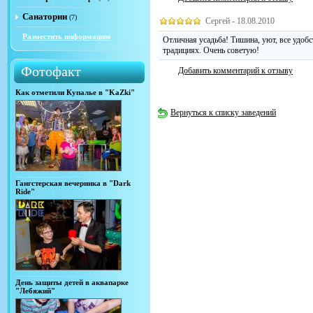
Санатории
(7)
Сергей - 18.08.2010
Разместить информацию
Отличная усадьба! Тишина, уют, все удобс
традициях. Очень советую!
Фотофакт
Добавить комментарий к отзыву
Как отметили Купалье в "KaZki"
Вернуться к списку заведений
Гангстерская вечеринка в "Dark
Ride"
День защиты детей в аквапарке
"Лебяжий"