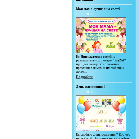
Моя мама лучшая на свете!
17.09.2015
Ко
Дню матери
в семейно-
развлекательном центре
"KaZki"
пройдет невероятно нежный
праздник для мам и их любящих
деток...
Подробнее
День именинника!
17.09.2015
Вы любите День рождения? Кто его
не любит?! Получить массу улыбок,