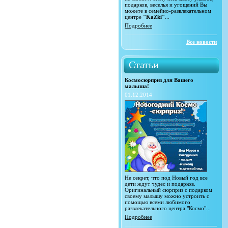
подарков, веселья и угощений Вы
можете в семейно-развлекательном
центре
"KaZki"
...
Подробнее
Все новости
Статьи
Космосюрприз для Вашего
малыша!
01.12.2014
Не секрет, что под Новый год все
дети ждут чудес и подарков.
Оригинальный сюрприз с подарком
своему малышу можно устроить с
помощью всеми любимого
развлекательного центра "Космо"...
Подробнее