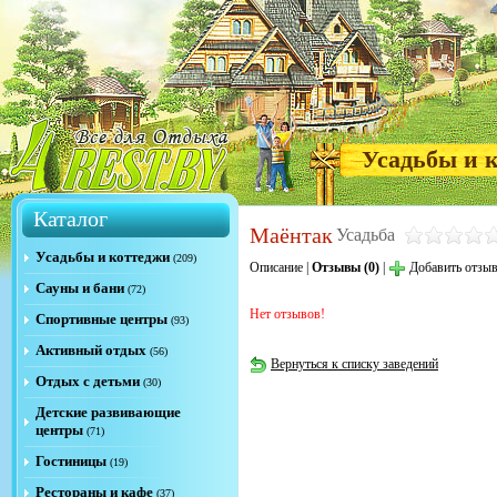
Усадьбы и 
Каталог
Маёнтак
Усадьба
Усадьбы и коттеджи
(209)
Описание
|
Отзывы (0)
|
Добавить отзы
Сауны и бани
(72)
Нет отзывов!
Спортивные центры
(93)
Активный отдых
(56)
Вернуться к списку заведений
Отдых с детьми
(30)
Детские развивающие
центры
(71)
Гостиницы
(19)
Рестораны и кафе
(37)