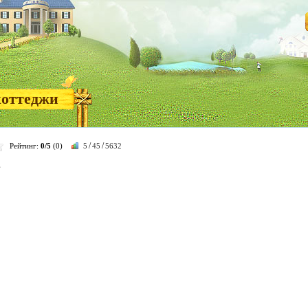
коттеджи
/
/
Рейтинг:
0/5
(0)
5
45
5632
в