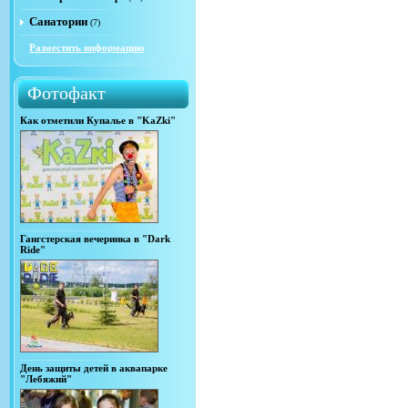
Санатории
(7)
Разместить информацию
Фотофакт
Как отметили Купалье в "KaZki"
Гангстерская вечеринка в "Dark
Ride"
День защиты детей в аквапарке
"Лебяжий"