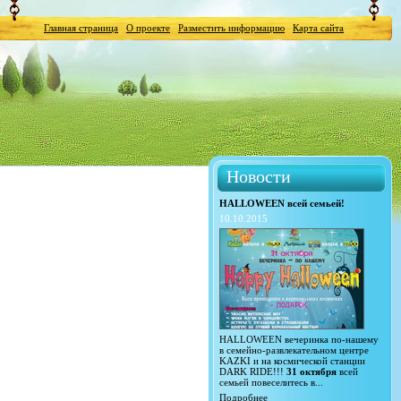
Главная страница
О проекте
Разместить информацию
Карта сайта
Новости
HALLOWEEN всей семьей!
10.10.2015
HALLOWEEN вечеринка по-нашему
в семейно-развлекательном центре
KAZKI и на космической станции
DARK RIDE!!!
31 октября
всей
семьей повеселитесь в...
Подробнее