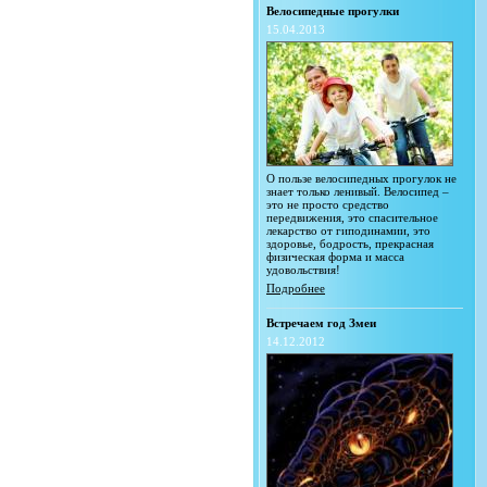
Велосипедные прогулки
15.04.2013
О пользе велосипедных прогулок не
знает только ленивый. Велосипед –
это не просто средство
передвижения, это спасительное
лекарство от гиподинамии, это
здоровье, бодрость, прекрасная
физическая форма и масса
удовольствия!
Подробнее
Встречаем год Змеи
14.12.2012