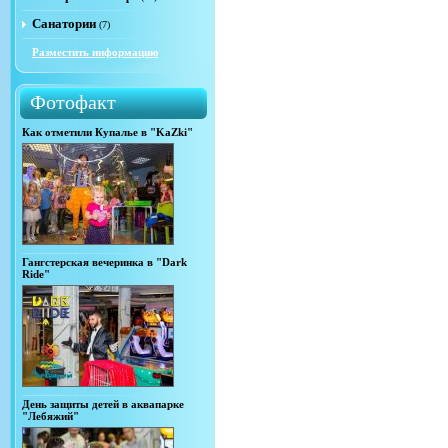
Санатории
(7)
Разместить информацию
Фотофакт
Как отметили Купалье в "KaZki"
Гангстерская вечеринка в "Dark
Ride"
День защиты детей в аквапарке
"Лебяжий"