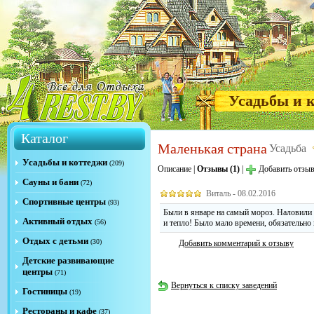
Усадьбы и 
Каталог
Маленькая страна
Усадьба
Усадьбы и коттеджи
(209)
Описание
|
Отзывы (1)
|
Добавить отзы
Сауны и бани
(72)
Виталь - 08.02.2016
Спортивные центры
(93)
Были в январе на самый мороз. Наловили 
Активный отдых
(56)
и тепло! Было мало времени, обязательно 
Отдых с детьми
(30)
Добавить комментарий к отзыву
Детские развивающие
центры
(71)
Вернуться к списку заведений
Гостиницы
(19)
Рестораны и кафе
(37)