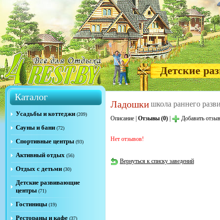
Детские ра
Каталог
Ладошки
школа раннего разв
Усадьбы и коттеджи
(209)
Описание
|
Отзывы (0)
|
Добавить отзы
Сауны и бани
(72)
Нет отзывов!
Спортивные центры
(93)
Активный отдых
(56)
Вернуться к списку заведений
Отдых с детьми
(30)
Детские развивающие
центры
(71)
Гостиницы
(19)
Рестораны и кафе
(37)