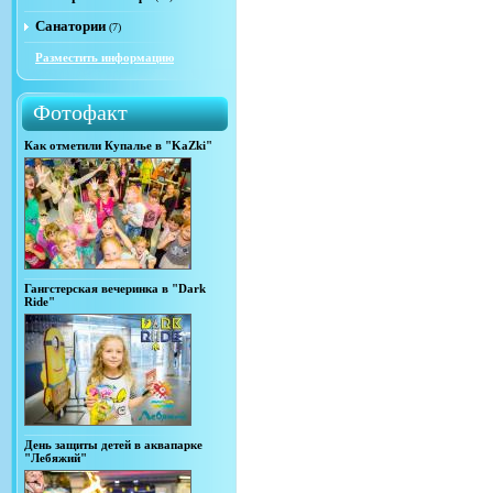
Санатории
(7)
Разместить информацию
Фотофакт
Как отметили Купалье в "KaZki"
Гангстерская вечеринка в "Dark
Ride"
День защиты детей в аквапарке
"Лебяжий"