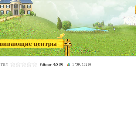
звивающие центры
ития
/
/
Рейтинг:
0/5
(0)
1
39
10216
в