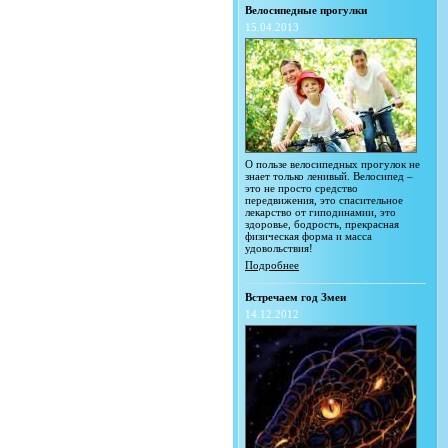
Велосипедные прогулки
15.04.2013
О пользе велосипедных прогулок не
знает только ленивый. Велосипед –
это не просто средство
передвижения, это спасительное
лекарство от гиподинамии, это
здоровье, бодрость, прекрасная
физическая форма и масса
удовольствия!
Подробнее
Встречаем год Змеи
14.12.2012