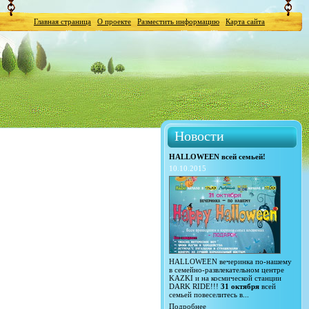
Главная страница
О проекте
Разместить информацию
Карта сайта
Новости
HALLOWEEN всей семьей!
10.10.2015
HALLOWEEN вечеринка по-нашему
в семейно-развлекательном центре
KAZKI и на космической станции
DARK RIDE!!!
31 октября
всей
семьей повеселитесь в...
Подробнее