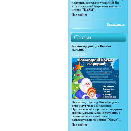
подарков, веселья и угощений Вы
можете в семейно-развлекательном
центре
"KaZki"
...
Подробнее
Все новости
Статьи
Космосюрприз для Вашего
малыша!
01.12.2014
Не секрет, что под Новый год все
дети ждут чудес и подарков.
Оригинальный сюрприз с подарком
своему малышу можно устроить с
помощью всеми любимого
развлекательного центра "Космо"...
Подробнее