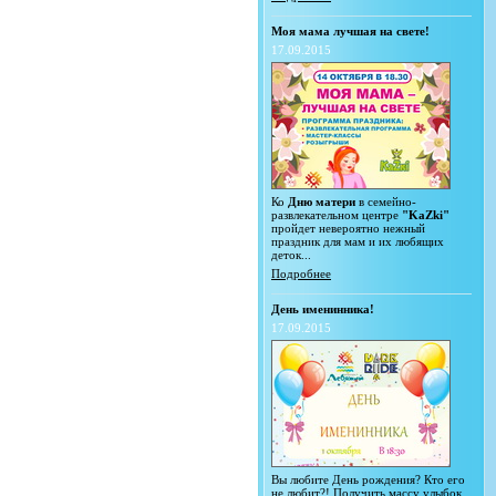
Моя мама лучшая на свете!
17.09.2015
Ко
Дню матери
в семейно-
развлекательном центре
"KaZki"
пройдет невероятно нежный
праздник для мам и их любящих
деток...
Подробнее
День именинника!
17.09.2015
Вы любите День рождения? Кто его
не любит?! Получить массу улыбок,