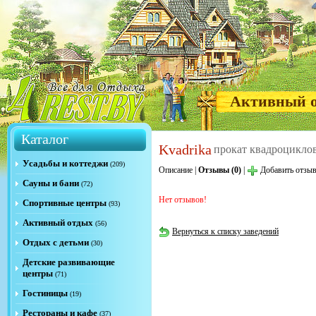
Активный 
Каталог
Kvadrika
прокат квадроцикло
Усадьбы и коттеджи
(209)
Описание
|
Отзывы (0)
|
Добавить отзы
Сауны и бани
(72)
Нет отзывов!
Спортивные центры
(93)
Активный отдых
(56)
Вернуться к списку заведений
Отдых с детьми
(30)
Детские развивающие
центры
(71)
Гостиницы
(19)
Рестораны и кафе
(37)