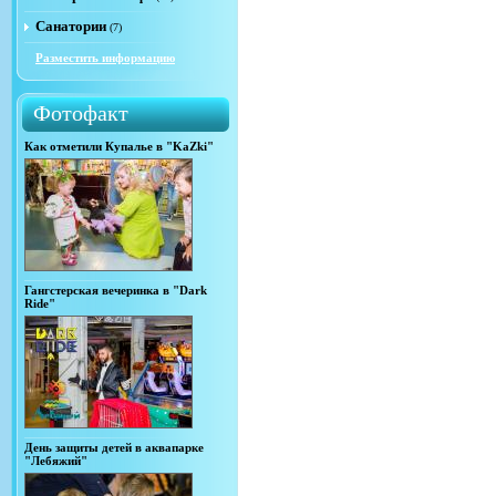
Санатории
(7)
Разместить информацию
Фотофакт
Как отметили Купалье в "KaZki"
Гангстерская вечеринка в "Dark
Ride"
День защиты детей в аквапарке
"Лебяжий"