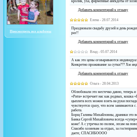
кролик, уха, фирменные анекдоты от хозяи
Добавить комментарий к отзыву
Елена - 28.07.2014
Праздновали свадьбу друзей и день рожде
Просмотреть все альбомы
раз!!
Добавить комментарий к отзыву
Влад - 05.07.2014
А как это цены оговариваются индивидуал
Конкретно проживание за сутки??? Хм инд
Добавить комментарий к отзыву
Ольга - 28.04.2013
Облюбовали это местечко давно, теперь и
«Рита» встречает нас как родных, кошка 
цыплята всех можно взять на руки поглади
чувствуется сразу, что всем занимаются с 
работа.
Борщ Галины Михайловны, драники это в
Банка Сергей Михайловича всегда «супер»,
коже! А с утречка по полям, лесам на по
Спасибо хозяевам за отдых, за гостеприи
даете, СПАСИБОООО