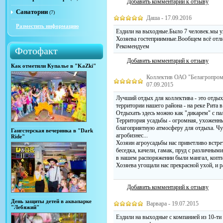
Добавить комментарий к отзыву
Санатории
(7)
Даша - 17.09.2016
Разместить информацию
Ездили на выходные.Было 7 человек.мы уж
Хозяева гостеприимные.Вообщем всё отл
Рекомендуем
Фотофакт
Добавить комментарий к отзыву
Как отметили Купалье в "KaZki"
Коллектив ОАО "Белагропромба
07.09.2015
Лучший отдых для коллектива - это отдых
территории нашего района - на реке Рита в
Отдыхать здесь можно как "дикарем" с па
Территория усадьбы - огромная, ухоженн
благоприятную атмосферу для отдыха. Чу
Гангстерская вечеринка в "Dark
агробизнес...
Ride"
Хозяин агроусадьбы нас приветливо встрет
беседка, качели, гамак, пруд с различным
в нашем распоряжении были мангал, коптил
Хозяева угощали нас прекрасной ухой, и р
Добавить комментарий к отзыву
День защиты детей в аквапарке
Варвара - 19.07.2015
"Лебяжий"
Ездили на выходные с компанией из 10-ти