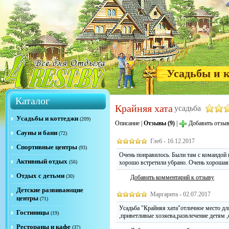
Усадьбы и 
Каталог
Крайняя хата
усадьба
Усадьбы и коттеджи
(209)
Описание
|
Отзывы (9)
|
Добавить отзы
Сауны и бани
(72)
Глеб - 16.12.2017
Спортивные центры
(93)
Очень понравилось. Были там с командой 
Активный отдых
(56)
хорошо встретили убрано. Очень хорошая 
Отдых с детьми
(30)
Добавить комментарий к отзыву
Детские развивающие
Маргарита - 02.07.2017
центры
(71)
Усадьба "Крайняя хата"отличное место для
Гостиницы
(19)
,приветливые хозяева,развлечение детям ,
Рестораны и кафе
(37)