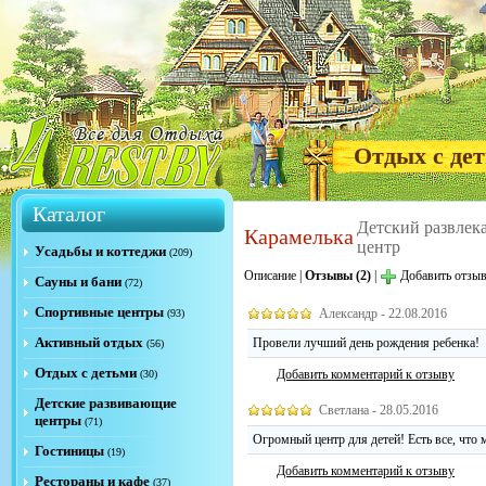
Отдых с де
Каталог
Детский развлек
Карамелька
центр
Усадьбы и коттеджи
(209)
Описание
|
Отзывы (2)
|
Добавить отзы
Сауны и бани
(72)
Спортивные центры
Александр - 22.08.2016
(93)
Активный отдых
Провели лучший день рождения ребенка!
(56)
Отдых с детьми
Добавить комментарий к отзыву
(30)
Детские развивающие
Светлана - 28.05.2016
центры
(71)
Огромный центр для детей! Есть все, что 
Гостиницы
(19)
Добавить комментарий к отзыву
Рестораны и кафе
(37)