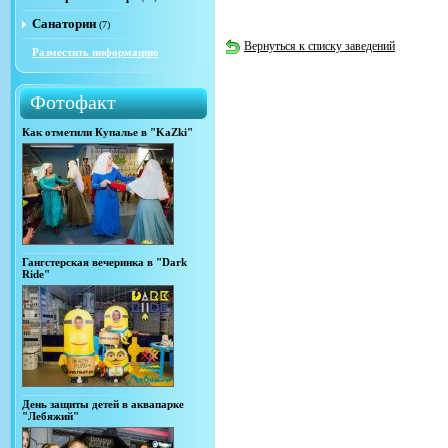
Санатории
(7)
Вернуться к списку заведений
Разместить информацию
Фотофакт
Как отметили Купалье в "KaZki"
Гангстерская вечеринка в "Dark
Ride"
День защиты детей в аквапарке
"Лебяжий"