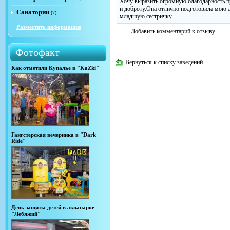
Хочу выразить огромную благодарность п
и доброту.Она отлично подготовила мою 
Санатории
(7)
младшую сестричку.
Разместить информацию
Добавить комментарий к отзыву
Фотофакт
Вернуться к списку заведений
Как отметили Купалье в "KaZki"
Гангстерская вечеринка в "Dark
Ride"
День защиты детей в аквапарке
"Лебяжий"