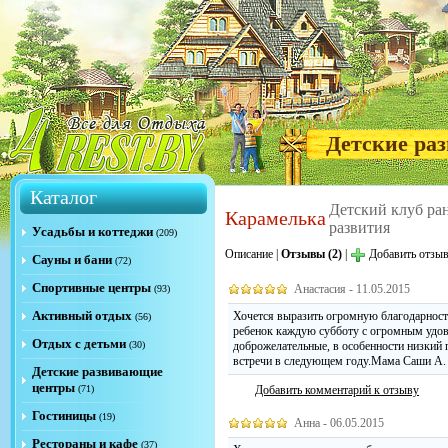
Детские ра
Каталог
Детский клуб ра
Карамелька
развития
Усадьбы и коттеджи
(209)
Описание
|
Отзывы (2)
|
Добавить отзы
Сауны и бани
(72)
Спортивные центры
Анастасия - 11.05.2015
(93)
Активный отдых
Хочется выразить огромную благодарность
(56)
ребенок каждую субботу с огромным удов
Отдых с детьми
(30)
доброжелательные, в особенности низкий 
встречи в следующем году.Мама Саши А.
Детские развивающие
центры
(71)
Добавить комментарий к отзыву
Гостиницы
(19)
Анна - 06.05.2015
Рестораны и кафе
(37)