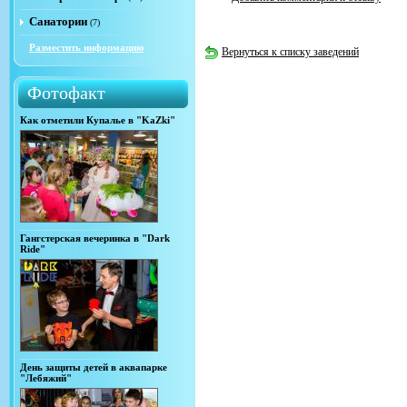
Санатории
(7)
Разместить информацию
Вернуться к списку заведений
Фотофакт
Как отметили Купалье в "KaZki"
Гангстерская вечеринка в "Dark
Ride"
День защиты детей в аквапарке
"Лебяжий"