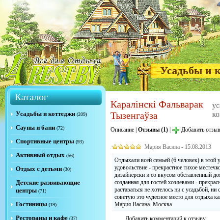
Усадьбы и 
Каталог
Каралінскі Фальварак
у
Усадьбы и коттеджи
Тызенгаўза
ко
(209)
Сауны и бани
(72)
Описание
|
Отзывы (1)
|
Добавить отзы
Спортивные центры
(93)
Мария Васина - 15.08.2013
Активный отдых
(56)
Отдыхали всей семьей (6 человек) в этой 
удовольствие - прекрастное тихое местеч
Отдых с детьми
(30)
дизайнерски и со вкусом обставленный дом
Детские развивающие
созданная для гостей хозяевами - прекрас
раставаться не хотелось ни с усадьбой, ни
центры
(71)
советую это чудесное место для отдыха ка
Гостиницы
Мария Васина. Москва
(19)
Рестораны и кафе
Добавить комментарий к отзыву
(37)