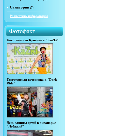
Санатории
(7)
Разместить информацию
Фотофакт
Как отметили Купалье в "KaZki"
Гангстерская вечеринка в "Dark
Ride"
День защиты детей в аквапарке
"Лебяжий"