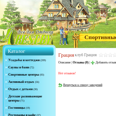
Спортивны
Каталог
Грация
клуб Грация
Усадьбы и коттеджи
(209)
Описание
|
Отзывы (0)
|
Добавить отзы
Сауны и бани
(72)
Нет отзывов!
Спортивные центры
(93)
Активный отдых
(56)
Вернуться к списку заведений
Отдых с детьми
(30)
Детские развивающие
центры
(71)
Гостиницы
(19)
Рестораны и кафе
(37)