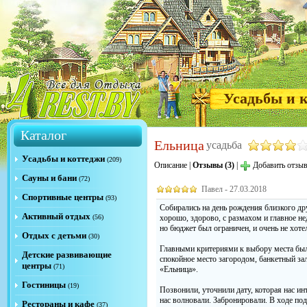
Усадьбы и 
Каталог
Ельница
усадьба
Усадьбы и коттеджи
(209)
Описание
|
Отзывы (3)
|
Добавить отзы
Сауны и бани
(72)
Павел - 27.03.2018
Спортивные центры
(93)
Собирались на день рождения близкого дру
Активный отдых
(56)
хорошо, здорово, с размахом и главное не
но бюджет был ограничен, и очень не хоте
Отдых с детьми
(30)
Главными критериями к выбору места было
Детские развивающие
спокойное место загородом, банкетный зал
центры
(71)
«Ельница».
Гостиницы
(19)
Позвонили, уточнили дату, которая нас и
нас волновали. Забронировали. В ходе по
Рестораны и кафе
(37)