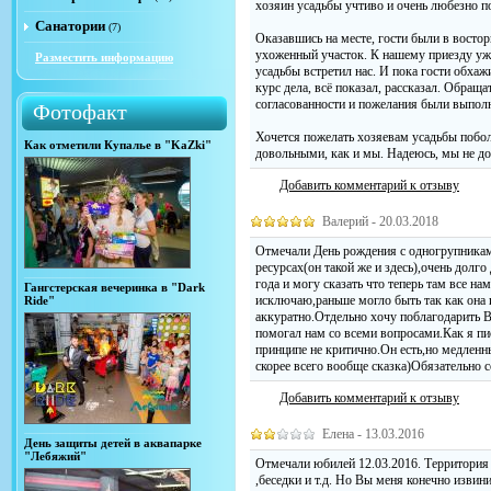
хозяин усадьбы учтиво и очень любезно п
Санатории
(7)
Оказавшись на месте, гости были в востор
ухоженный участок. К нашему приезду уж
Разместить информацию
усадьбы встретил нас. И пока гости обхажи
курс дела, всё показал, рассказал. Обращ
согласованности и пожелания были выпол
Фотофакт
Хочется пожелать хозяевам усадьбы побол
Как отметили Купалье в "KaZki"
довольными, как и мы. Надеюсь, мы не д
Добавить комментарий к отзыву
Валерий - 20.03.2018
Отмечали День рождения с одногрупникам
ресурсах(он такой же и здесь),очень долг
года и могу сказать что теперь там все на
Гангстерская вечеринка в "Dark
исключаю,раньше могло быть так как она 
Ride"
аккуратно.Отдельно хочу поблагодарить 
помогал нам со всеми вопросами.Как я пи
принципе не критично.Он есть,но медлен
скорее всего вообще сказка)Обязательно 
Добавить комментарий к отзыву
Елена - 13.03.2016
День защиты детей в аквапарке
"Лебяжий"
Отмечали юбилей 12.03.2016. Территория к
,беседки и т.д. Но Вы меня конечно извини