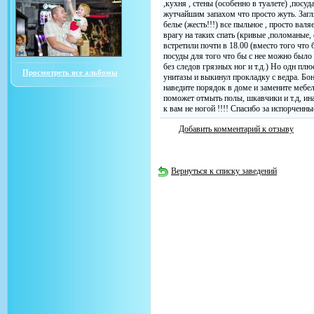
,кухня , стены (особенно в туалете) ,посу
жутчайшим запахом что просто жуть. Загля
белье (жесть!!!) все пыльное , просто валя
врагу на таких спать (кривые ,поломаные, 
встретили почти в 18.00 (вместо того что
посуды для того что бы с нее можно было
без следов грязных ног и т.д.) Но одн пл
Просмотреть все альбомы
унитазы и выкинул прокладку с ведра. Бон
наведите порядок в доме и замените мебел
поможет отмыть полы, шкавчики и т.д, ин
к вам не ногой !!!! Спасибо за испорченны
Добавить комментарий к отзыву
Вернуться к списку заведений