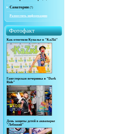
Санатории
(7)
Разместить информацию
Фотофакт
Как отметили Купалье в "KaZki"
Гангстерская вечеринка в "Dark
Ride"
День защиты детей в аквапарке
"Лебяжий"