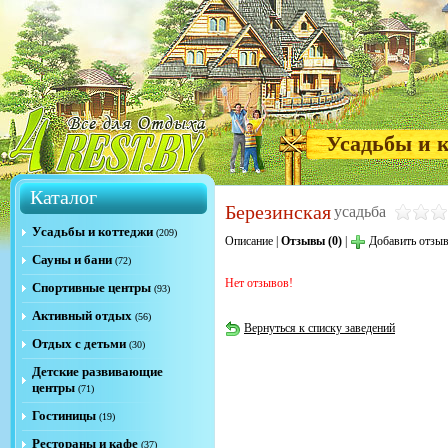
Усадьбы и 
Каталог
Березинская
усадьба
Усадьбы и коттеджи
(209)
Описание
|
Отзывы (0)
|
Добавить отзы
Сауны и бани
(72)
Нет отзывов!
Спортивные центры
(93)
Активный отдых
(56)
Вернуться к списку заведений
Отдых с детьми
(30)
Детские развивающие
центры
(71)
Гостиницы
(19)
Рестораны и кафе
(37)