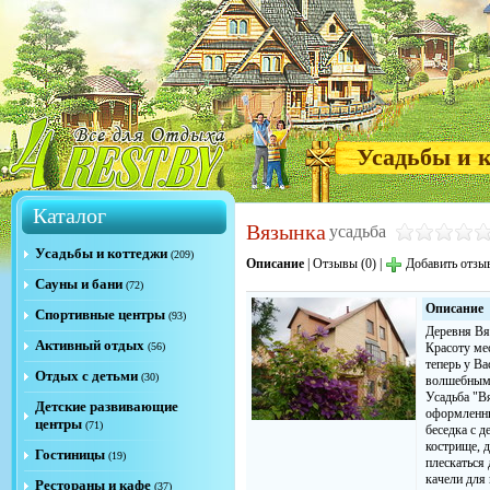
Усадьбы и 
Каталог
Вязынка
усадьба
Усадьбы и коттеджи
(209)
Описание
|
Отзывы (0)
|
Добавить отзы
Сауны и бани
(72)
Описание
Спортивные центры
(93)
Деревня Вяз
Активный отдых
(56)
Красоту ме
теперь у В
Отдых с детьми
(30)
волшебным 
Усадьба "В
Детские развивающие
оформленны
центры
(71)
беседка с 
кострище, 
Гостиницы
(19)
плескаться 
качели для 
Рестораны и кафе
(37)