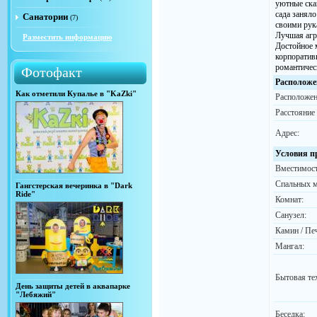
уютные ска
сада занял
Санатории
(7)
своими рука
Лучшая агр
Разместить информацию
Достойное 
корпоратив
романтичес
Фотофакт
Расположе
Как отметили Купалье в "KaZki"
Расположен
Расстояние
Адрес:
Условия п
Вместимост
Спальных м
Гангстерская вечеринка в "Dark
Ride"
Комнат:
Санузел:
Камин / Пе
Мангал:
Бытовая те
День защиты детей в аквапарке
"Лебяжий"
Беседка: