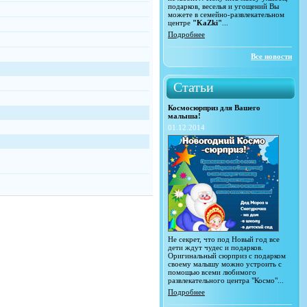
подарков, веселья и угощений Вы
можете в семейно-развлекательном
центре
"KaZki"
...
Подробнее
Все новости
Статьи
Космосюрприз для Вашего
малыша!
01.12.2014
Не секрет, что под Новый год все
дети ждут чудес и подарков.
Оригинальный сюрприз с подарком
своему малышу можно устроить с
помощью всеми любимого
развлекательного центра "Космо"...
Подробнее