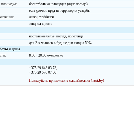
 площадка:
баскетбольная площадка (одно кольцо)
есть удочки, пруд на территории усадьбы
влечения:
лыжи, тюббинги
танцпол в доме
постельное белье, посуда, полотенца
для 2-х человек в будние дни скидка 50%
боты и цены
оты:
8.00 - 20.00 ежедневно
+375 29 643 83 73,
+375 29 576 07 60
Пожалуйста, при контакте ссылайтесь на
4rest.by
!