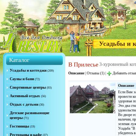
Усадьбы и 
Каталог
В Прилесье
3-хуровневый ко
Усадьбы и коттеджи
(209)
Описание
|
Отзывы (1)
|
Добавить отзы
Сауны и бани
(72)
Описание
Спортивные центры
(93)
Если Вам за
Активный отдых
(56)
провести ко
здоровья по
Отдых с детьми
(30)
Это два сти
удовольств
Детские развивающие
Во дворе ес
центры
(71)
наличии, п
зеленая луж
Гостиницы
(19)
Усадьба "В
убедитесь 
Рестораны и кафе
(37)