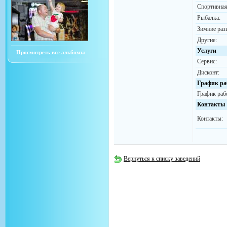
Спортивная
Рыбалка:
Зимние раз
Другие:
Услуги
Просмотреть все альбомы
Сервис:
Дисконт:
График ра
График раб
Контакты
Контакты:
Вернуться к списку заведений