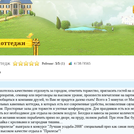
коттеджи
ттедж
/
/
Рейтинг:
5/5
(1)
4
38
9565
в
хотелось качественно отдохнуть за городом, отметить торжество, пригласить гостей на с
рпоратив, семинар или переговоры на высоком уровне, произвести впечатление на партне
общаться в компании друзей, то Вам не придется далеко ехать! Всего в 5 минутах от Ми
льных каменных коттеджа, в которых есть все современные удобства, великолепная сауна
ия. Просторные залы для торжеств и уютные конференц-рум. Для праздников есть вся не
ть все необходимое для отдыха на свежем воздухе. Беседки и навесы на разное количест
ри желании можно порыбачить прямо во дворе, на пруду, полном рыбой. При этом Вас бу
айка с кроликами и загородная тишина....
 прилесье" выиграла в конкурсе "Лучшая усадьба-2008" специальный приз как самая поп
в высоком качестве отдыха в "Прилесье"!