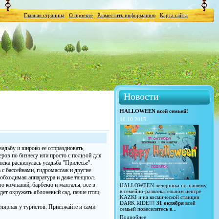
Главная страница
О проекте
Разместить информацию
Карта сайта
Новости
HALLOWEEN всей семьей!
10.10.2015
вадьбу и широко ее отпраздновать,
ров по бизнесу или просто с пользой для
нска раскинулась усадьба "Прилесье".
 с бассейнами, гидромассаж и другие
обходимая аппаратура и даже танцпол.
во компаний, барбекю и мангалы, все в
HALLOWEEN вечеринка по-нашему
в семейно-развлекательном центре
дет окружать яблоневый сад, пение птиц,
KAZKI и на космической станции
DARK RIDE!!!
31 октября
всей
улярная у туристов. Приезжайте и сами
семьей повеселитесь в...
Подробнее