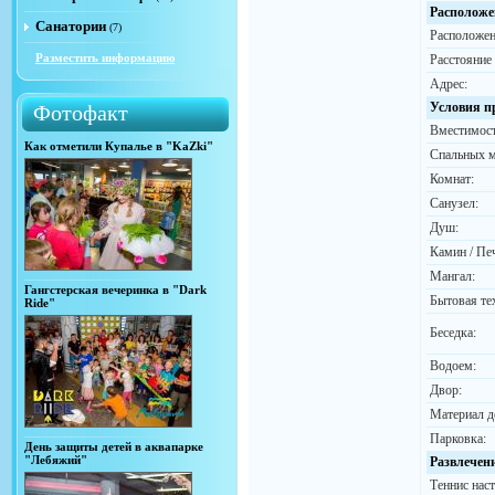
Расположе
Санатории
(7)
Расположен
Разместить информацию
Расстояние
Адрес:
Условия п
Фотофакт
Вместимост
Как отметили Купалье в "KaZki"
Спальных м
Комнат:
Санузел:
Душ:
Камин / Пе
Мангал:
Гангстерская вечеринка в "Dark
Бытовая те
Ride"
Беседка:
Водоем:
Двор:
Материал д
Парковка:
День защиты детей в аквапарке
"Лебяжий"
Развлечен
Теннис нас