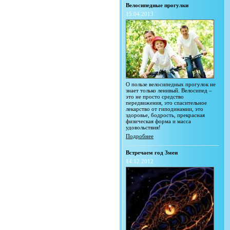
Велосипедные прогулки
15.04.2013
О пользе велосипедных прогулок не
знает только ленивый. Велосипед –
это не просто средство
передвижения, это спасительное
лекарство от гиподинамии, это
здоровье, бодрость, прекрасная
физическая форма и масса
удовольствия!
Подробнее
Встречаем год Змеи
14.12.2012