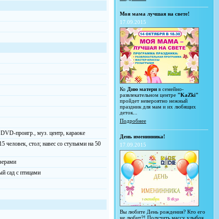
Моя мама лучшая на свете!
17.09.2015
Ко
Дню матери
в семейно-
развлекательном центре
"KaZki"
пройдет невероятно нежный
праздник для мам и их любящих
деток...
Подробнее
, DVD-проигр., муз. центр, караоке
День именинника!
5 человек, стол; навес со стульями на 50
17.09.2015
озерами
ый сад с птицами
Вы любите День рождения? Кто его
не любит?! Получить массу улыбок,