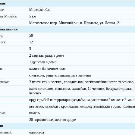
ние
ие:
Минская обл.
 от Минска:
5 км
Могилевское напр. Минский р-н, п. Прилесье, ул. Лесная, 21
роживания
ь:
50
ест:
12
5
2 санузла, разд, в доме
1 душевая в доме
чь:
камин в банкетном зале
с навесом, решетки, шампуры в наличии
хника:
2 плиты газ. и электр., холодильник, электрочайник, утюг, телевизор
навес со столом, мангалом, скамейки, 15 человек; беседка открытая, 1
человек.
пруд с рыбой на территории усадьбы, на расстоянии 2 км лес с 2-мя 
цветники, лужайки с кроликами, колодец, альпийские горки, яблонев
ома:
камень
20 парковочных мест во дворе
ия
тольный:
один стол