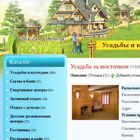
Усадьбы и 
Каталог
Усадьба за мосточком
усад
Усадьбы и коттеджи
(209)
Описание
|
Отзывы (1)
|
Добавить отзы
Сауны и бани
(72)
Расположе
Спортивные центры
(93)
Расположен
Активный отдых
(56)
Расстояние
Отдых с детьми
(30)
Адрес:
Условия п
Детские развивающие
центры
Вместимост
(71)
Спальных м
Гостиницы
(19)
Комнат:
Рестораны и кафе
(37)