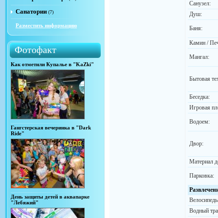
Санузел:
Санатории
(7)
Душ:
Разместить информацию
Баня:
Камин / Пе
Фотофакт
Мангал:
Как отметили Купалье в "KaZki"
Бытовая те
Беседка:
Игровая пл
Водоем:
Гангстерская вечеринка в "Dark
Ride"
Двор:
Материал д
Парковка:
Развлечен
День защиты детей в аквапарке
Велосипеды
"Лебяжий"
Водный тра