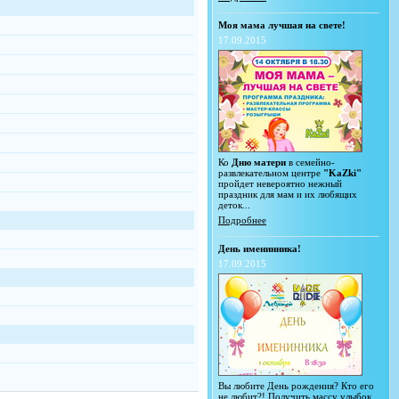
Моя мама лучшая на свете!
17.09.2015
Ко
Дню матери
в семейно-
развлекательном центре
"KaZki"
пройдет невероятно нежный
праздник для мам и их любящих
деток...
Подробнее
День именинника!
17.09.2015
Вы любите День рождения? Кто его
не любит?! Получить массу улыбок,