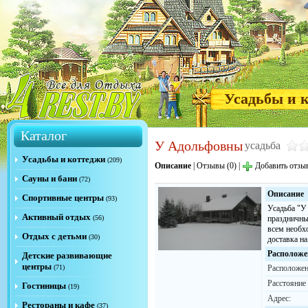
Усадьбы и 
Каталог
У Адольфовны
усадьба
Усадьбы и коттеджи
(209)
Описание
|
Отзывы (0)
|
Добавить отзы
Сауны и бани
(72)
Описание
Спортивные центры
(93)
Усадьба "У
Активный отдых
(56)
праздничны
всем необх
Отдых с детьми
(30)
доставка н
Расположе
Детские развивающие
центры
(71)
Расположен
Расстояние
Гостиницы
(19)
Адрес:
Рестораны и кафе
(37)