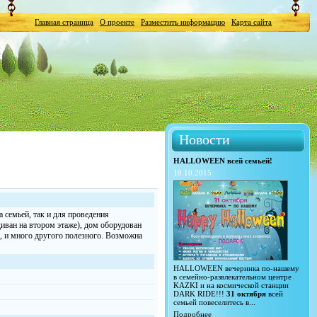
Главная страница
О проекте
Разместить информацию
Карта сайта
Новости
HALLOWEEN всей семьей!
10.10.2015
 семьей, так и для проведения
диван на втором этаже), дом оборудован
м, и много другого полезного. Возможна
HALLOWEEN вечеринка по-нашему
в семейно-развлекательном центре
KAZKI и на космической станции
DARK RIDE!!!
31 октября
всей
семьей повеселитесь в...
Подробнее