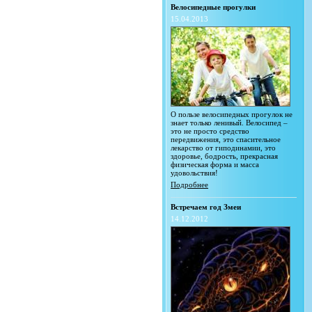
Велосипедные прогулки
15.04.2013
О пользе велосипедных прогулок не
знает только ленивый. Велосипед –
это не просто средство
передвижения, это спасительное
лекарство от гиподинамии, это
здоровье, бодрость, прекрасная
физическая форма и масса
удовольствия!
Подробнее
Встречаем год Змеи
14.12.2012