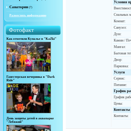
Условия п
Санатории
(7)
Вместимост
Спальных м
Разместить информацию
Комнат:
Санузел:
Фотофакт
Душ:
Как отметили Купалье в "KaZki"
Камин / Пе
Мангал:
Бытовая те
Двор:
Парковка:
Услуги
Гангстерская вечеринка в "Dark
Сервис:
Ride"
Питание:
График ра
График раб
Цены:
Контакты
Контакты:
День защиты детей в аквапарке
"Лебяжий"