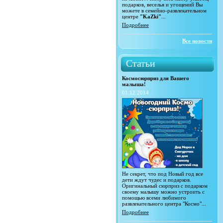
подарков, веселья и угощений Вы
можете в семейно-развлекательном
центре
"KaZki"
...
Подробнее
Все новости
Статьи
Космосюрприз для Вашего
малыша!
01.12.2014
Не секрет, что под Новый год все
дети ждут чудес и подарков.
Оригинальный сюрприз с подарком
своему малышу можно устроить с
помощью всеми любимого
развлекательного центра "Космо"...
Подробнее