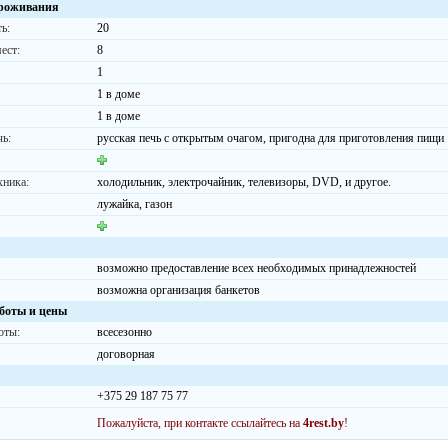
роживания
ь:
20
ест:
8
1
1 в доме
1 в доме
чь:
русская печь с открытым очагом, пригодна для приготовления пищи
хника:
холодильник, электрочайник, телевизоры, DVD, и другое.
лужайка, газон
возможно предоставление всех необходимых принадлежностей
возможна организация банкетов
боты и цены
оты:
всесезонно
договорная
+375 29 187 75 77
Пожалуйста, при контакте ссылайтесь на
4rest.by
!