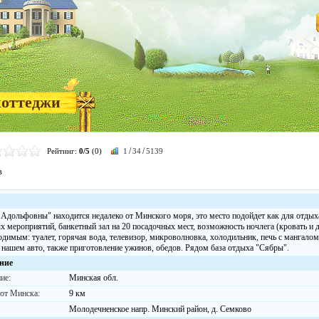
коттеджи
/
/
Рейтинг:
0/5
(0)
1
34
5139
в
 Адольфовны" находится недалеко от Минского моря, это место подойдет как для отдыха
х мероприятий, банкетный зал на 20 посадочных мест, возможность ночлега (кровать и 
одимым: туалет, горячая вода, телевизор, микроволновка, холодильник, печь с мангало
а нашем авто, также приготовление ужинов, обедов. Рядом база отдыха "Сябры".
ние
ие:
Минская обл.
 от Минска:
9 км
Молодечненское напр. Минский район, д. Семково