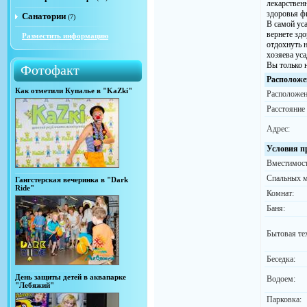
лекарствен
здоровья ф
Санатории
(7)
В самой уса
вернете здо
Разместить информацию
отдохнуть 
хозяева ус
Вы только н
Фотофакт
Расположе
Как отметили Купалье в "KaZki"
Расположен
Расстояние
Адрес:
Условия п
Вместимост
Спальных м
Гангстерская вечеринка в "Dark
Ride"
Комнат:
Баня:
Бытовая те
Беседка:
День защиты детей в аквапарке
Водоем:
"Лебяжий"
Парковка: