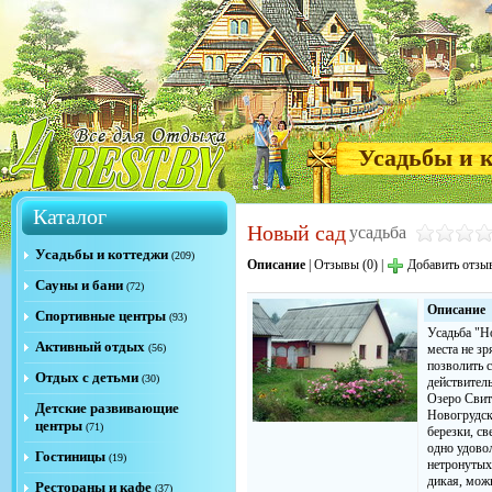
Усадьбы и 
Каталог
Новый сад
усадьба
Усадьбы и коттеджи
(209)
Описание
|
Отзывы (0)
|
Добавить отзы
Сауны и бани
(72)
Описание
Спортивные центры
(93)
Усадьба "Н
Активный отдых
(56)
места не з
позволить с
Отдых с детьми
(30)
действител
Озеро Свит
Детские развивающие
Новогрудск
центры
(71)
березки, св
одно удово
Гостиницы
(19)
нетронутых
дикая, мож
Рестораны и кафе
(37)