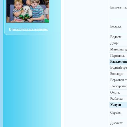
Бытовая те
Беседка:
Просмотреть все альбомы
Водоем:
Двор:
Материал д
Парковка:
Развлечен
Водный тра
Бильярд:
Верховая ез
Экскурсии:
Охота:
Рыбалка:
Услуги
Сервис:
Дисконт: