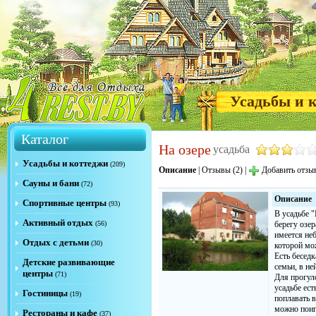
Усадьбы и 
Каталог
На озере
усадьба
Усадьбы и коттеджи
(209)
Описание
|
Отзывы (2)
|
Добавить отзы
Сауны и бани
(72)
Описание
Спортивные центры
(93)
В усадьбе "
Активный отдых
(56)
берегу озер
имеется неб
Отдых с детьми
(30)
которой мо
Есть бесед
Детские развивающие
семьи, в не
центры
(71)
Для прогул
усадьбе ест
Гостиницы
(19)
поплавать 
можно поиг
Рестораны и кафе
(37)