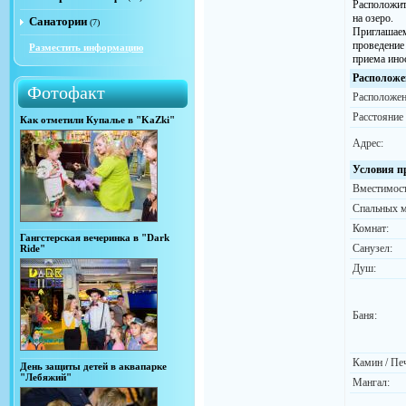
Расположит
на озеро.
Санатории
(7)
Приглашаем
проведение
Разместить информацию
приема ино
Расположе
Фотофакт
Расположен
Расстояние
Как отметили Купалье в "KaZki"
Адрес:
Условия п
Вместимост
Спальных м
Комнат:
Гангстерская вечеринка в "Dark
Санузел:
Ride"
Душ:
Баня:
Камин / Пе
День защиты детей в аквапарке
"Лебяжий"
Мангал: