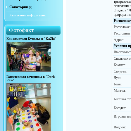
трехразовы
пожелания 
Санатории
(7)
Отдых в "Ли
природа и м
Разместить информацию
Расположе
Расположен
Фотофакт
Расстояние
Как отметили Купалье в "KaZki"
Адрес:
Условия п
Вместимост
Спальных м
Комнат:
Санузел:
Гангстерская вечеринка в "Dark
Душ:
Ride"
Баня:
Мангал:
Бытовая те
Беседка:
Игровая пл
Водоем: