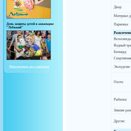
Двор:
Материал д
День защиты детей в аквапарке
Парковка:
"Лебяжий"
Развлечен
Велосипеды
Водный тра
Бильярд:
Спортивная
Просмотреть все альбомы
Экскурсии:
Охота:
Рыбалка:
Зимние раз
Другие: