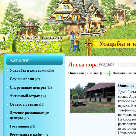
Усадьбы и 
Каталог
Лисья нора
усадьба
Усадьбы и коттеджи
(209)
Описание
|
Отзывы (0)
|
Добавить отзы
Сауны и бани
(72)
Описание
Спортивные центры
(93)
Дом "Лисья
Активный отдых
(56)
сосны. А р
которое вхо
Отдых с детьми
(30)
отдыха: 6 
телефоном; 
Детские развивающие
центральное
центры
(71)
На собстве
расположены
Гостиницы
(19)
автостоянк
Наша особа
Рестораны и кафе
(37)