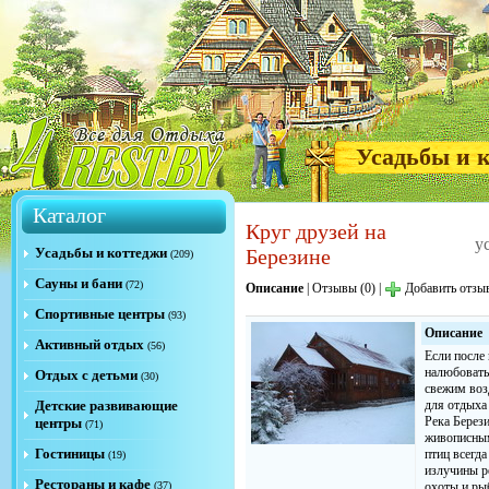
Усадьбы и 
Каталог
Круг друзей на
у
Усадьбы и коттеджи
Березине
(209)
Сауны и бани
(72)
Описание
|
Отзывы (0)
|
Добавить отзы
Спортивные центры
(93)
Описание
Активный отдых
(56)
Если после
налюбовать
Отдых с детьми
(30)
свежим воз
Детские развивающие
для отдыха
Река Берез
центры
(71)
живописным
Гостиницы
птиц всегд
(19)
излучины р
Рестораны и кафе
(37)
охоты и ры