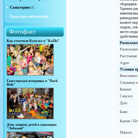
сборщиков 
Санатории
(7)
Удачное ра
живописным
Разместить информацию
равнодушны
можете пор
лодках, сов
Фотофакт
место отды
удобствами
Как отметили Купалье в "KaZki"
Расположе
Расположен
Расстояние
Адрес:
Условия п
Вместимост
Гангстерская вечеринка в "Dark
Спальных м
Ride"
Комнат:
Санузел:
Душ:
Баня:
Камин / Пе
День защиты детей в аквапарке
"Лебяжий"
Мангал: