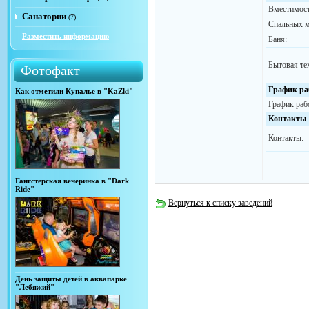
Вместимост
Санатории
(7)
Спальных м
Разместить информацию
Баня:
Бытовая те
Фотофакт
График ра
Как отметили Купалье в "KaZki"
График раб
Контакты
Контакты:
Гангстерская вечеринка в "Dark
Ride"
Вернуться к списку заведений
День защиты детей в аквапарке
"Лебяжий"