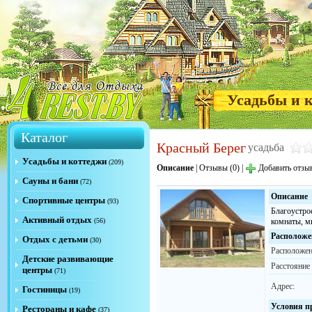
Усадьбы и 
Каталог
Красный Берег
усадьба
Усадьбы и коттеджи
(209)
Описание
|
Отзывы (0)
|
Добавить отзы
Сауны и бани
(72)
Описание
Спортивные центры
(93)
Благоустро
Активный отдых
(56)
комнаты, м
Расположе
Отдых с детьми
(30)
Расположен
Детские развивающие
Расстояние
центры
(71)
Адрес:
Гостиницы
(19)
Условия п
Рестораны и кафе
(37)