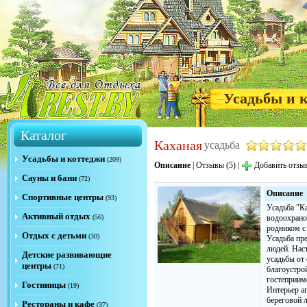
Усадьбы и 
Каталог
Каханая
усадьба
Усадьбы и коттеджи
(209)
Описание
|
Отзывы (5)
|
Добавить отзы
Сауны и бани
(72)
Описание
Спортивные центры
(93)
Усадьба "К
Активный отдых
(56)
водоохрано
родником с
Отдых с детьми
(30)
Усадьба пр
людей. Нас
Детские развивающие
усадьбы от 
центры
(71)
благоустрой
гостеприим
Гостиницы
(19)
Интерьер а
береговой л
Рестораны и кафе
(37)