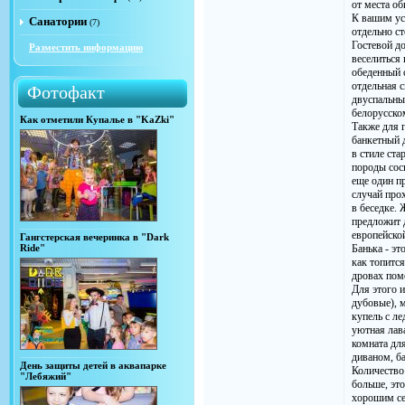
от места об
К вашим ус
Санатории
(7)
отдельно с
Гостевой д
Разместить информацию
веселиться 
обеденный с
отдельная с
Фотофакт
двуспальны
белорусско
Как отметили Купалье в "KaZki"
Также для 
банкетный 
в стиле ст
породы сос
еще один п
случай про
в беседке.
предложит 
европейско
Гангстерская вечеринка в "Dark
Ride"
Банька - эт
как топитс
дровах пом
Для этого 
дубовые), 
купель с л
уютная лава
комната дл
диваном, б
День защиты детей в аквапарке
Количество
"Лебяжий"
больше, это
хорошим се