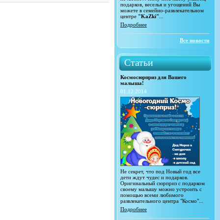
подарков, веселья и угощений Вы
можете в семейно-развлекательном
центре
"KaZki"
...
Подробнее
Все новости
Статьи
Космосюрприз для Вашего
малыша!
01.12.2014
Не секрет, что под Новый год все
дети ждут чудес и подарков.
Оригинальный сюрприз с подарком
своему малышу можно устроить с
помощью всеми любимого
развлекательного центра "Космо"...
Подробнее