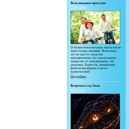
Велосипедные прогулки
15.04.2013
О пользе велосипедных прогулок не
знает только ленивый. Велосипед –
это не просто средство
передвижения, это спасительное
лекарство от гиподинамии, это
здоровье, бодрость, прекрасная
физическая форма и масса
удовольствия!
Подробнее
Встречаем год Змеи
14.12.2012