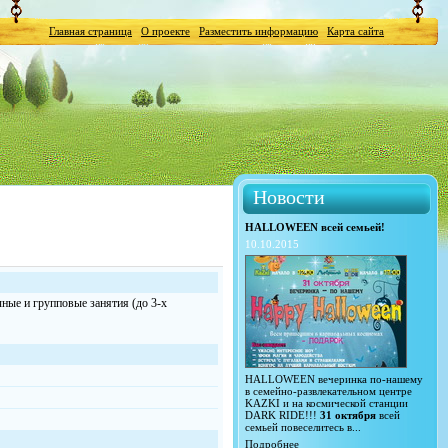
Главная страница
О проекте
Разместить информацию
Карта сайта
Новости
HALLOWEEN всей семьей!
10.10.2015
ные и групповые занятия (до 3-х
HALLOWEEN вечеринка по-нашему
в семейно-развлекательном центре
KAZKI и на космической станции
DARK RIDE!!!
31 октября
всей
семьей повеселитесь в...
Подробнее