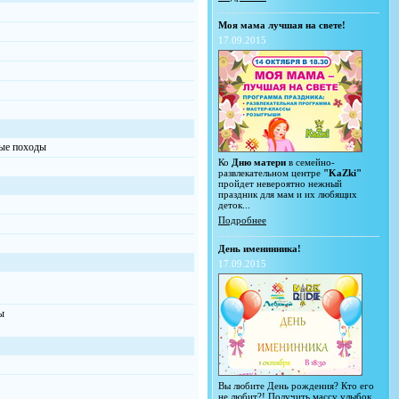
Моя мама лучшая на свете!
17.09.2015
ные походы
Ко
Дню матери
в семейно-
развлекательном центре
"KaZki"
пройдет невероятно нежный
праздник для мам и их любящих
деток...
Подробнее
День именинника!
17.09.2015
ы
Вы любите День рождения? Кто его
не любит?! Получить массу улыбок,