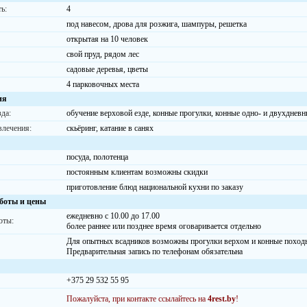
ь:
4
под навесом, дрова для розжига, шампуры, решетка
открытая на 10 человек
свой пруд, рядом лес
садовые деревья, цветы
4 парковочных места
ия
да:
обучение верховой езде, конные прогулки, конные одно- и двухднев
влечения:
скьёринг, катание в санях
посуда, полотенца
постоянным клиентам возможны скидки
приготовление блюд национальной кухни по заказу
боты и цены
ежедневно с 10.00 до 17.00
оты:
более раннее или позднее время оговаривается отдельно
Для опытных всадников возможны прогулки верхом и конные поход
Предварительная запись по телефонам обязательна
+375 29 532 55 95
Пожалуйста, при контакте ссылайтесь на
4rest.by
!