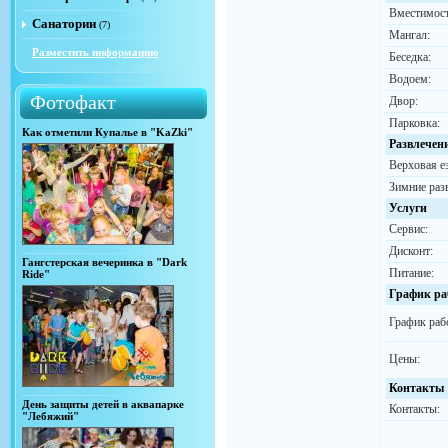
Вместимост
Санатории
(7)
Мангал:
Разместить информацию
Беседка:
Водоем:
Фотофакт
Двор:
Парковка:
Как отметили Купалье в "KaZki"
Развлечен
Верховая ез
Зимние раз
Услуги
Сервис:
Дисконт:
Гангстерская вечеринка в "Dark
Питание:
Ride"
График ра
График раб
Цены:
Контакты
День защиты детей в аквапарке
Контакты:
"Лебяжий"