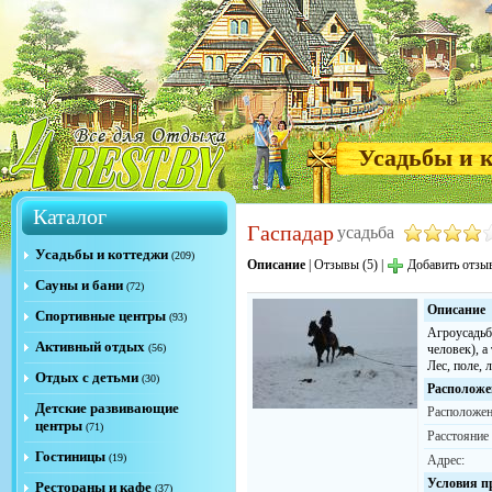
Усадьбы и 
Каталог
Гаспадар
усадьба
Усадьбы и коттеджи
(209)
Описание
|
Отзывы (5)
|
Добавить отзы
Сауны и бани
(72)
Описание
Спортивные центры
(93)
Агроусадьб
Активный отдых
(56)
человек), а
Лес, поле,
Отдых с детьми
(30)
Расположе
Детские развивающие
Расположен
центры
(71)
Расстояние
Гостиницы
(19)
Адрес:
Условия п
Рестораны и кафе
(37)