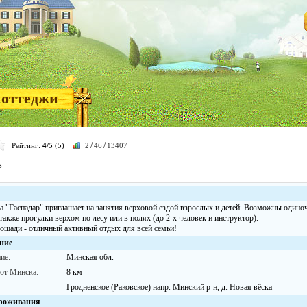
коттеджи
/
/
Рейтинг:
4/5
(5)
2
46
13407
в
а "Гаспадар" приглашает на занятия верховой ездой взрослых и детей. Возможны одиноч
 также прогулки верхом по лесу или в полях (до 2-х человек и инструктор).
 лошади - отличный активный отдых для всей семьи!
ние
ие:
Минская обл.
 от Минска:
8 км
Гродненское (Раковское) напр. Минский р-н, д. Новая вёска
роживания