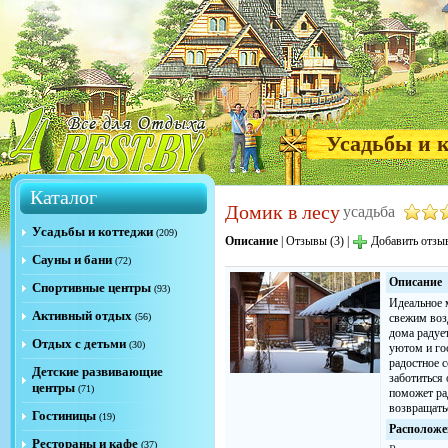
Усадьбы и 
Каталог
Домик в лесу
усадьба
Усадьбы и коттеджи
(209)
Описание
|
Отзывы (3)
|
Добавить отзы
Сауны и бани
(72)
Описание
Спортивные центры
(93)
Идеальное 
Активный отдых
(56)
свежим воз
дома радуе
Отдых с детьми
(30)
уютом и го
радостное 
Детские развивающие
заботиться 
центры
(71)
поможет ра
возвращать
Гостиницы
(19)
Расположе
Рестораны и кафе
(37)