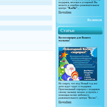
подарков, веселья и угощений Вы
можете в семейно-развлекательном
центре
"KaZki"
...
Подробнее
Все новости
Статьи
Космосюрприз для Вашего
малыша!
01.12.2014
Не секрет, что под Новый год все
дети ждут чудес и подарков.
Оригинальный сюрприз с подарком
своему малышу можно устроить с
помощью всеми любимого
развлекательного центра "Космо"...
Подробнее