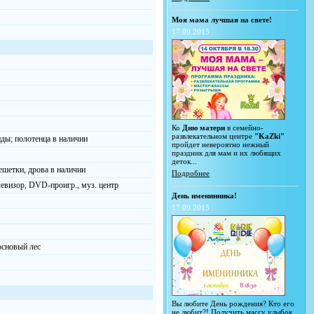
Моя мама лучшая на свете!
17.09.2015
Ко
Дню матери
в семейно-
развлекательном центре
"KaZki"
нды; полотенца в наличии
пройдет невероятно нежный
праздник для мам и их любящих
деток...
ешетки, дрова в наличии
Подробнее
левизор, DVD-проигр., муз. центр
День именинника!
17.09.2015
основый лес
Вы любите День рождения? Кто его
не любит?! Получить массу улыбок,