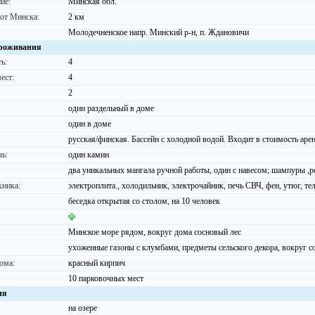
ие:
Минская обл.
 от Минска:
2 км
Молодечненское напр. Минский р-н, п. Ждановичи
роживания
ь:
4
ест:
4
2
один раздельный в доме
один в доме
русская/финская. Бассейн с холодной водой. Входит в стоимость аре
чь:
один камин
два уникальных мангала ручной работы, один с навесом; шампуры ,р
хника:
электроплита., холодильник, электрочайник, печь СВЧ, фен, утюг, те
беседка открытая со столом, на 10 человек
Минское море рядом, вокруг дома сосновый лес
ухоженные газоны с клумбами, предметы сельского декора, вокруг с
ома:
красный кирпич
10 парковочных мест
ия
на озере