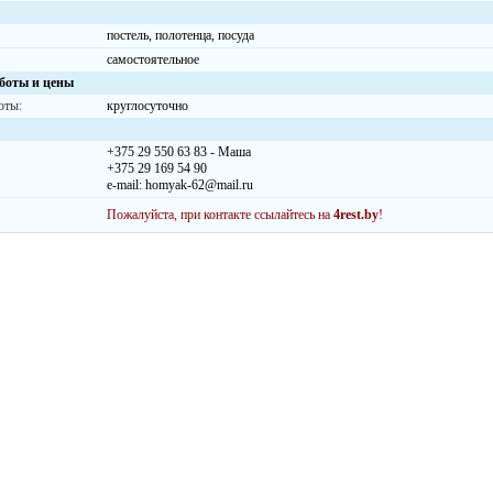
постель, полотенца, посуда
самостоятельное
боты и цены
оты:
круглосуточно
+375 29 550 63 83 - Маша
+375 29 169 54 90
e-mail: homyak-62@mail.ru
Пожалуйста, при контакте ссылайтесь на
4rest.by
!