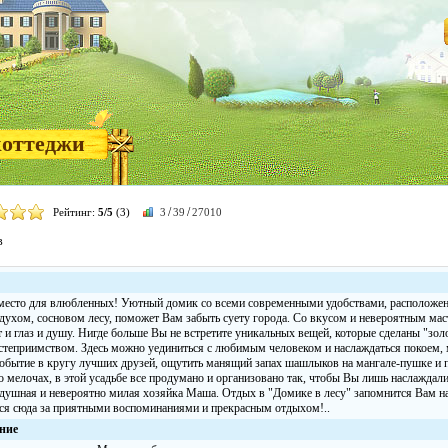
коттеджи
/
/
Рейтинг:
5/5
(3)
3
39
27010
в
место для влюбленных! Уютный домик со всеми современными удобствами, расположе
духом, сосновом лесу, поможет Вам забыть суету города. Со вкусом и невероятным мас
т и глаз и душу. Нигде больше Вы не встретите уникальных вещей, которые сделаны "зо
степриимством. Здесь можно уединиться с любимым человеком и наслаждаться покоем, 
событие в кругу лучших друзей, ощутить манящий запах шашлыков на мангале-пушке и п
о мелочах, в этой усадьбе все продумано и организовано так, чтобы Вы лишь наслаждали
душная и невероятно милая хозяйка Маша. Отдых в "Домике в лесу" запомнится Вам на 
ся сюда за приятными воспоминаниями и прекрасным отдыхом!..
ние