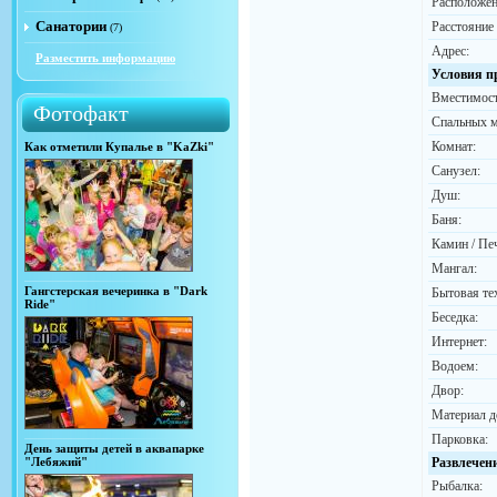
Расположен
Санатории
Расстояние
(7)
Адрес:
Разместить информацию
Условия п
Вместимост
Фотофакт
Спальных м
Комнат:
Как отметили Купалье в "KaZki"
Санузел:
Душ:
Баня:
Камин / Пе
Мангал:
Гангстерская вечеринка в "Dark
Бытовая те
Ride"
Беседка:
Интернет:
Водоем:
Двор:
Материал д
Парковка:
День защиты детей в аквапарке
"Лебяжий"
Развлечен
Рыбалка: