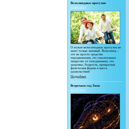
Велосипедные прогулки
15.04.2013
О пользе велосипедных прогулок не
знает только ленивый. Велосипед –
это не просто средство
передвижения, это спасительное
лекарство от гиподинамии, это
здоровье, бодрость, прекрасная
физическая форма и масса
удовольствия!
Подробнее
Встречаем год Змеи
14.12.2012