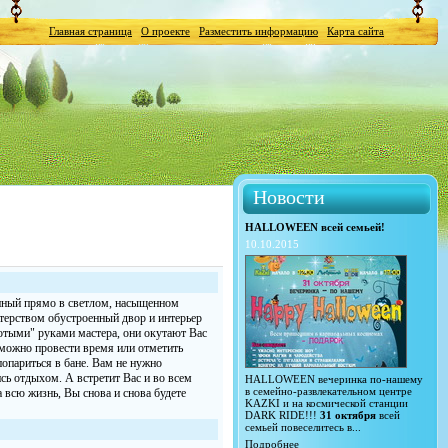
Главная страница
О проекте
Разместить информацию
Карта сайта
Новости
HALLOWEEN всей семьей!
10.10.2015
нный прямо в светлом, насыщенном
терством обустроенный двор и интерьер
лотыми" руками мастера, они окутают Вас
можно провести время или отметить
опариться в бане. Вам не нужно
сь отдыхом. А встретит Вас и во всем
HALLOWEEN вечеринка по-нашему
в семейно-развлекательном центре
всю жизнь, Вы снова и снова будете
KAZKI и на космической станции
DARK RIDE!!!
31 октября
всей
семьей повеселитесь в...
Подробнее