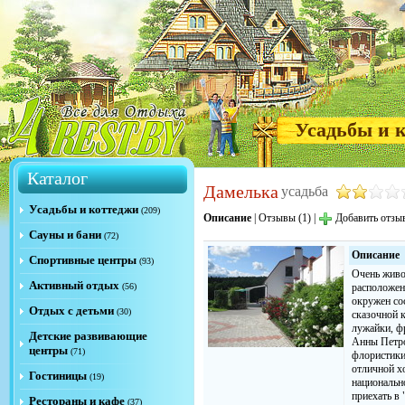
Усадьбы и 
Каталог
Дамелька
усадьба
Усадьбы и коттеджи
(209)
Описание
|
Отзывы (1)
|
Добавить отзы
Сауны и бани
(72)
Описание
Спортивные центры
(93)
Очень живо
Активный отдых
(56)
расположен
окружен со
Отдых с детьми
(30)
сказочной к
лужайки, фр
Детские развивающие
Анны Петро
центры
(71)
флористики
отличной х
Гостиницы
(19)
национально
приехать в
Рестораны и кафе
(37)