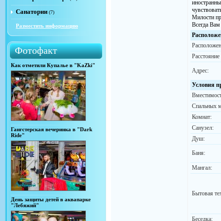
иностранны
чувствовать
Санатории
(7)
Милости пр
Всегда Вам
Разместить информацию
Расположе
Расположен
Фотофакт
Расстояние
Как отметили Купалье в "KaZki"
Адрес:
Условия п
Вместимост
Спальных м
Комнат:
Санузел:
Гангстерская вечеринка в "Dark
Ride"
Душ:
Баня:
Мангал:
Бытовая те
День защиты детей в аквапарке
"Лебяжий"
Беседка: