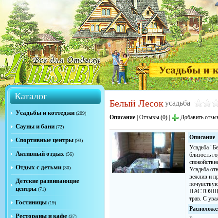
Усадьбы и 
Каталог
Белый Лесок
усадьба
Усадьбы и коттеджи
(209)
Описание
|
Отзывы (0)
|
Добавить отзы
Сауны и бани
(72)
Описание
Спортивные центры
(93)
Усадьба "Бе
Активный отдых
(56)
близость го
спокойствие
Отдых с детьми
(30)
Усадьба отн
вежлив и пр
Детские развивающие
почувствую
центры
(71)
НАСТОЯЩАЯ 
трав. С ув
Гостиницы
(19)
Расположе
Рестораны и кафе
(37)