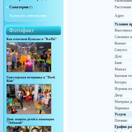
Расположен
Санатории
Расстояние
(7)
Разместить информацию
Адрес:
Условия п
Фотофакт
Вместимост
Спальных м
Как отметили Купалье в "KaZki"
Комнат:
Санузел:
Душ:
Баня:
Мангал:
Бытовая те
Гангстерская вечеринка в "Dark
Ride"
Беседка:
Игровая пл
Двор:
Материал д
Парковка:
Услуги
День защиты детей в аквапарке
Питание:
"Лебяжий"
График ра